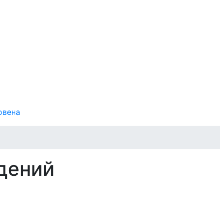
овена
дений