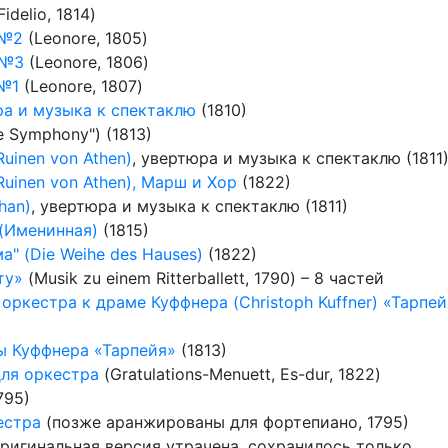
Fidelio, 1814)
 №2
(Leonore, 1805)
 №3
(Leonore, 1806)
 №1
(Leonore, 1807)
ра и музыка к спектаклю
(1810)
e Symphony") (1813)
uinen von Athen)
, увертюра и музыка к спектаклю (1811
Ruinen von Athen), Марш и Хор
(1822)
han)
, увертюра и музыка к спектаклю (1811)
 (Именинная)
(1815)
" (Die Weihe des Hauses)
(1822)
ту»
(Musik zu einem Ritterballett, 1790) – 8 частей
ркестра к драме Куффнера (Christoph Kuffner) «Тарпей
мы Куффнера «Тарпейя»
(1813)
для оркестра
(Gratulations-Menuett, Es-dur, 1822)
795)
естра
(позже аранжированы для фортепиано, 1795)
ригинальная версия утрачена, сохранилось только