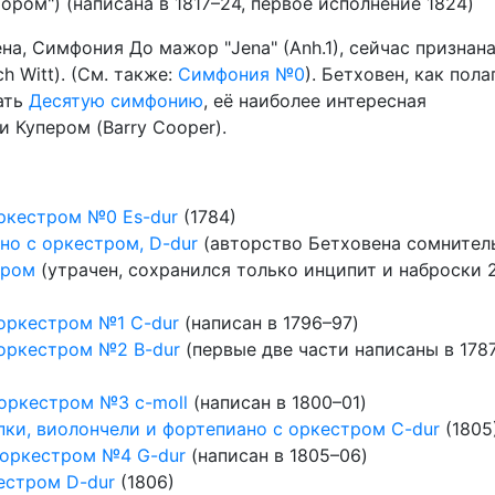
хором") (написана в 1817–24, первое исполнение 1824)
а, Симфония До мажор "Jena" (Anh.1), сейчас признан
 Witt). (См. также:
Симфония №0
). Бетховен, как пола
ать
Десятую симфонию
, её наиболее интересная
 Купером (Barry Cooper).
оркестром №0 Es-dur
(1784)
но с оркестром, D-dur
(авторство Бетховена сомнител
тром
(утрачен, сохранился только инципит и наброски 
 оркестром №1 C-dur
(написан в 1796–97)
 оркестром №2 B-dur
(первые две части написаны в 178
 оркестром №3 c-moll
(написан в 1800–01)
пки, виолончели и фортепиано с оркестром C-dur
(1805
с оркестром №4 G-dur
(написан в 1805–06)
кестром D-dur
(1806)