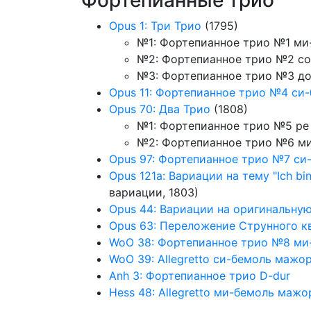
Фортепианные трио
Opus 1: Три Трио
(1795)
№1: Фортепианное трио №1 м
№2: Фортепианное трио №2 с
№3: Фортепианное трио №3 д
Opus 11: Фортепианное трио №4 си
Opus 70: Два Трио
(1808)
№1: Фортепианное трио №5 ре
№2: Фортепианное трио №6 м
Opus 97: Фортепианное трио №7 си
Opus 121a: Вариации на тему "Ich bi
вариации, 1803)
Opus 44: Вариации на оригинальную
Opus 63: Переложение Струнного к
WoO 38: Фортепианное трио №8 ми
WoO 39: Allegretto си-бемоль мажо
Anh 3: Фортепианное трио D-dur
Hess 48: Allegretto ми-бемоль мажо