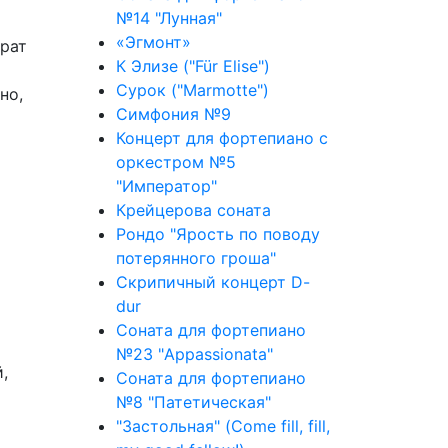
№14 "Лунная"
«Эгмонт»
брат
К Элизе ("Für Elise")
Сурок ("Marmotte")
но,
Симфония №9
Концерт для фортепиано с
оркестром №5
"Император"
Крейцерова соната
Рондо "Ярость по поводу
потерянного гроша"
Скрипичный концерт D-
dur
Соната для фортепиано
№23 "Appassionata"
,
Соната для фортепиано
№8 "Патетическая"
"Застольная" (Come fill, fill,