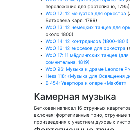
переложение для фортепиано, 1795)
WoO 12: 12 менуэтов для оркестра
(
Бетховена Карл, 1799)
WoO 13: 12 немецких танцев для ор
около 1800)
WoO 14: 12 контрдансов (1800-1801)
WoO 16: 12 экосезов для оркестра
(
WoO 17: 11 мёдлингских танцев (дл
сомнительна, 1819)
WoO 96: Музыка к драме Leonore Pr
Hess 118: «Музыка для Освящения 
B 454: Увертюра к опере «Макбет»
Камерная музыка
Бетховен написал 16 струнных квартето
включая: фортепианные трио, струнные 
произведения с участием духовых инстр