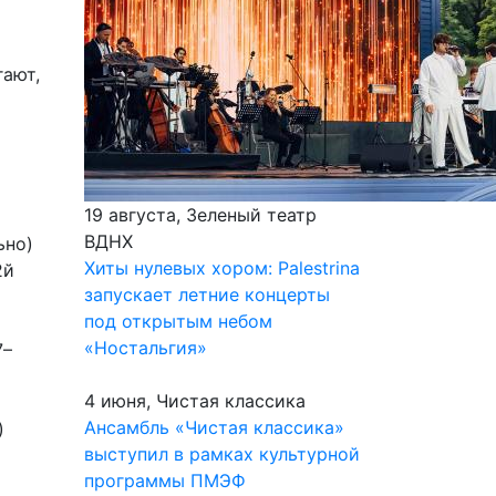
а
гают,
19 августа, Зеленый театр
ВДНХ
ьно)
Хиты нулевых хором: Palestrina
2й
запускает летние концерты
под открытым небом
«Ностальгия»
7–
4 июня, Чистая классика
Ансамбль «Чистая классика»
)
выступил в рамках культурной
программы ПМЭФ