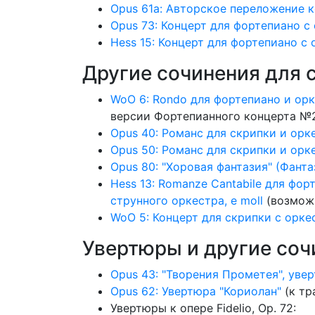
Opus 61a: Авторское переложение к
Opus 73: Концерт для фортепиано с
Hess 15: Концерт для фортепиано с
Другие сочинения для 
WoO 6: Rondo для фортепиано и орк
версии Фортепианного концерта №2
Opus 40: Романс для скрипки и орк
Opus 50: Романс для скрипки и орк
Opus 80: "Хоровая фантазия" (Фанта
Hess 13: Romanze Cantabile для фор
струнного оркестра, e moll
(возможн
WoO 5: Концерт для скрипки с орке
Увертюры и другие соч
Opus 43: "Творения Прометея", увер
Opus 62: Увертюра "Кориолан"
(к тр
Увертюры к опере Fidelio, Op. 72: