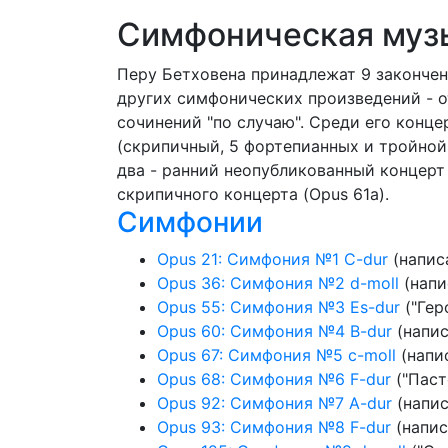
Симфоническая муз
Перу Бетховена принадлежат 9 закончен
других симфонических произведений - о
сочинений "по случаю". Среди его конц
(скрипичный, 5 фортепианных и тройной
два - ранний неопубликованный концерт
скрипичного концерта (Opus 61a).
Симфонии
Opus 21: Симфония №1 C-dur
(напис
Opus 36: Симфония №2 d-moll
(напи
Opus 55: Симфония №3 Es-dur
("Гер
Opus 60: Симфония №4 B-dur
(напис
Opus 67: Симфония №5 c-moll
(напис
Opus 68: Симфония №6 F-dur
("Паст
Opus 92: Симфония №7 A-dur
(напис
Opus 93: Симфония №8 F-dur
(напис