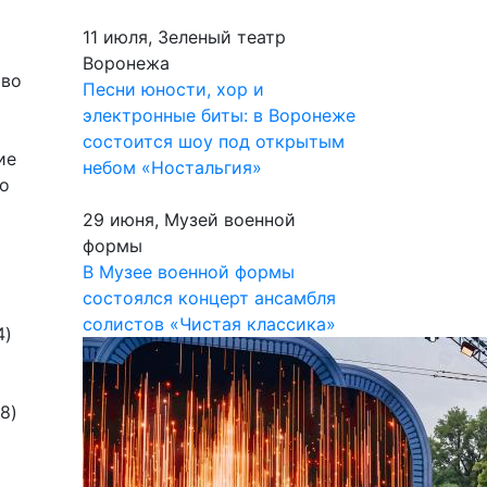
11 июля, Зеленый театр
Воронежа
тво
Песни юности, хор и
электронные биты: в Воронеже
состоится шоу под открытым
ие
небом «Ностальгия»
но
29 июня, Музей военной
формы
В Музее военной формы
состоялся концерт ансамбля
солистов «Чистая классика»
4)
8)