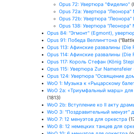
Opus 72: Увертюра "Фиделио"
(
Opus 72a: Увертюра "Леонора"
Opus 72b: Увертюра "Леонора"
Opus 138: Увертюра "Леонора"
Opus 84: "Эгмонт" (Egmont), увертю
Opus 91: Победа Веллингтона
("Battl
Opus 113: Афинские развалины (Die R
Opus 114: Афинские развалины (Die 
Opus 117: Король Стефан (König Step
Opus 115: Увертюра Zur Namensfeier
Opus 124: Увертюра "Освящение дома
WoO 1: Музыка к «Рыцар­скому бале
WoO 2a: «Триумфальный марш» для о
(1813)
WoO 2b: Вступление ко II акту дра
WoO 3: "Поздравительный менуэт" 
WoO 7: 12 менуэтов для оркестра
(1
WoO 8: 12 немецких танцев для орк
WoO 10: 6 менуэтов для оркестра
(о