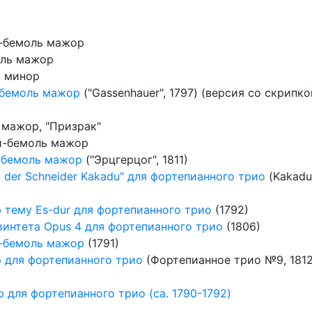
и-бемоль мажор
оль мажор
о минор
-бемоль мажор
("Gassenhauer", 1797) (версия со скрипко
 мажор, "Призрак"
и-бемоль мажор
-бемоль мажор
("Эрцгерцог", 1811)
n der Schneider Kakadu" для фортепианного трио
(Kakadu
 тему Es-dur для фортепианного трио
(1792)
винтета Opus 4 для фортепианного трио
(1806)
-бемоль мажор
(1791)
р для фортепианного трио
(Фортепианное трио №9, 1812
р для фортепианного трио (ca. 1790-1792)