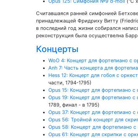
Opus 125: Симфония №9 d-moll
("С 
Считавшаяся ранней симфонией Бетховен
принадлежащей Фридриху Витту (Friedrich
в последний год жизни собирался напис
реконструкция была осуществелна Барри
Концерты
WoO 4: Концерт для фортепиано с 
Anh 7: Часть концерта для фортепиа
Hess 12: Концерт для гобоя с оркес
части, 1794-1795)
Opus 15: Концерт для фортепиано с
Opus 19: Концерт для фортепиано с
1789, финал - в 1795)
Opus 37: Концерт для фортепиано с
Opus 56: Тройной концерт для скри
Opus 58: Концерт для фортепиано 
Opus 61: Концерт для скрипки с ор