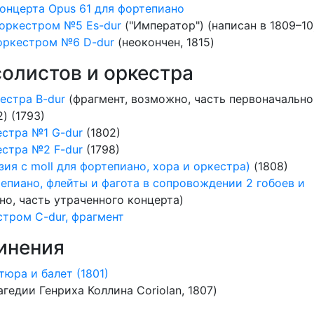
онцерта Opus 61 для фортепиано
 оркестром №5 Es-dur
("Император") (написан в 1809–10
 оркестром №6 D-dur
(неокончен, 1815)
солистов и оркестра
естра B-dur
(фрагмент, возможно, часть первоначальн
) (1793)
естра №1 G-dur
(1802)
естра №2 F-dur
(1798)
зия c moll для фортепиано, хора и оркестра)
(1808)
тепиано, флейты и фагота в сопровождении 2 гобоев и
о, часть утраченного концерта)
стром C-dur, фрагмент
инения
тюра и балет (1801)
агедии Генриха Коллина Coriolan, 1807)