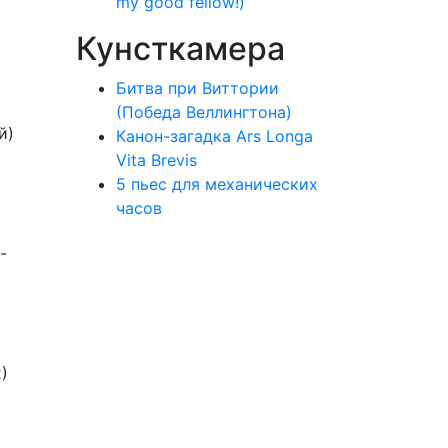
my good fellow!)
Кунсткамера
Битва при Виттории
(Победа Веллингтона)
й)
Канон-загадка Ars Longa
Vita Brevis
5 пьес для механических
часов
-
)