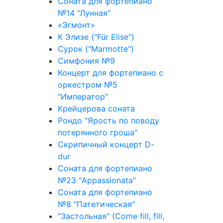
Соната для фортепиано
№14 "Лунная"
«Эгмонт»
К Элизе ("Für Elise")
Сурок ("Marmotte")
Симфония №9
Концерт для фортепиано с
оркестром №5
"Император"
Крейцерова соната
Рондо "Ярость по поводу
потерянного гроша"
Скрипичный концерт D-
dur
Соната для фортепиано
№23 "Appassionata"
Соната для фортепиано
№8 "Патетическая"
"Застольная" (Come fill, fill,