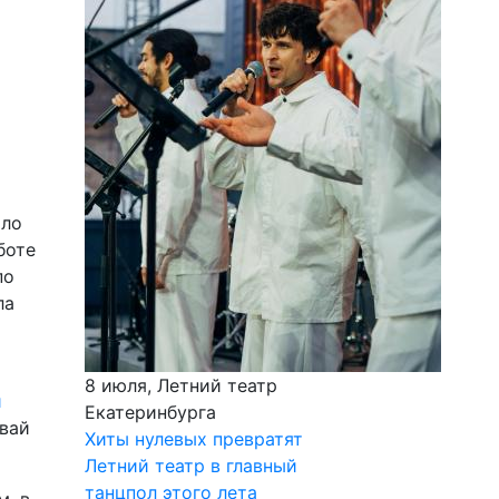
ило
боте
по
ла
8 июля, Летний театр
и
Екатеринбурга
авай
Хиты нулевых превратят
Летний театр в главный
танцпол этого лета