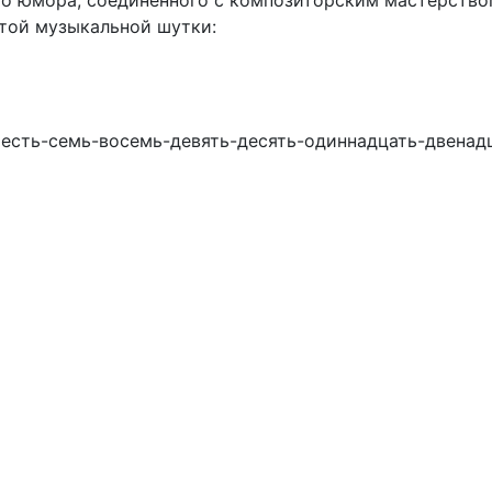
го юмора, соединенного с композиторским мастерство
 этой музыкальной шутки:
шесть-семь-восемь-девять-десять-одиннадцать-двенадц