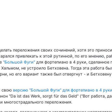
делать переложения своих сочинений, хотя это принос
арался привлекать к этой рутинной, по его мнению, ра
ие
"Большой Фуги"
для фортепиано в 4 руки, сделанное 
Хальмом, не устроило Бетховена. Тогда эта работа бы
ни, но его вариант также был отвергнут - и Бетховену
л свою
версию "Большой Фуги" для фортепиано в 4 рук
н "Da ist das Werk, sorgt für das Geld" ("Вот работа, д
си многострадального переложения.