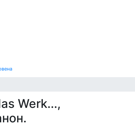
овена
as Werk...,
нон.