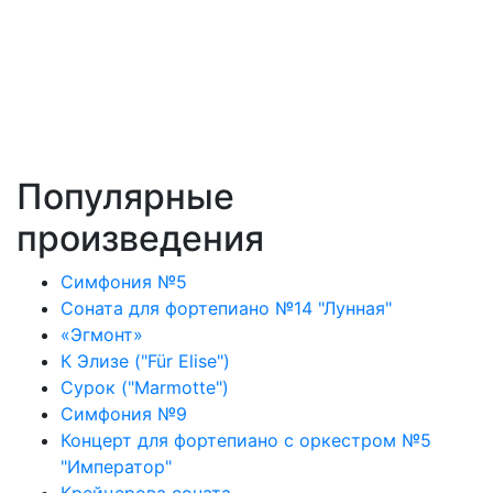
Популярные
произведения
Симфония №5
Соната для фортепиано №14 "Лунная"
«Эгмонт»
К Элизе ("Für Elise")
Сурок ("Marmotte")
Симфония №9
Концерт для фортепиано с оркестром №5
"Император"