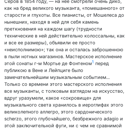
Серов в 1854 году, — на нее смотрели очень дико,
как на бред великого музыканта, «помешанного» от
старости и глухоты. Все пианисты, от Мошелеса до
нынешних, находя в ней для себя камень
преткновения на каждом шагу (трудности
технические в ней действительно колоссальны, как
и все ее размеры), объявили ее просто
«неисполнимою»; так она и осталась заброшенною
в пыли нотных магазинов. Мастерское исполнение
1
этой сонаты г-м Мортье де Фонтеном
перед
публикою в Вене и Лейпциге было
замечательнейшим музыкальным событием...
Только со времени этого мастерского исполнения
все музыканты, с толковым взглядом на искусство,
вдруг уразумели, какое «сокровище» для
музыкального света хранилось в иероглифах этого
великолепного аллегро, этого сардонического
scherzo, этого глубочайшего, безбрежного adagio и
этой заключительной фуги, ни с чем не сравнимой