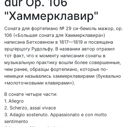
dur Op. 106
"Хаммерклавир"
Соната для фортепиано № 29 си-бемоль мажор, op.
106 («Большая соната для Хаммерклавира»)
написана Бетховеном в 1817—1819 и посвящена
эрцгерцогу Рудольфу. В названии автор отразил
тот факт, что к моменту написания сонаты в
музыкальную практику вошли более совершенные,
чем ранее, образцы фортепиано, которые по-
немецки назывались хаммерклавирами (буквально
«молоточковыми клавирами»).
В сонате четыре части:
1. Allegro
2. Scherzo, assai vivace
3. Adagio sostenuto. Appassionato e con molto
sentimento