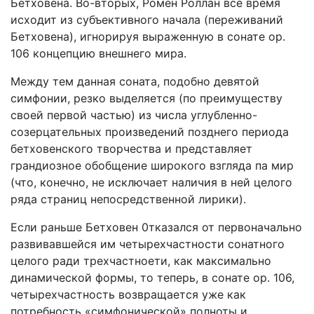
Бетховена. Во-вторых, Ромен Роллан все время
исходит из субъективного начала (переживаний
Бетховена), игнорируя выраженную в сонате ор.
106 концепцию внешнего мира.
Между тем данная соната, подобно девятой
симфонии, резко выделяется (по преимуществу
своей первой частью) из числа углубленно-
созерцательных произведений позднего периода
бетховенского творчества и представляет
грандиозное обобщение широкого взгляда па мир
(что, конечно, не исключает наличия в ней целого
ряда страниц непосредственной лирики).
Если раньше Бетховен 0тказался от первоначально
развивавшейся им четырехчастности сонатного
целого ради трехчастноети, как максимально
динамической формы, то теперь, в сонате ор. 106,
четырехчастность возвращается уже как
потребность «симфонической» полноты и