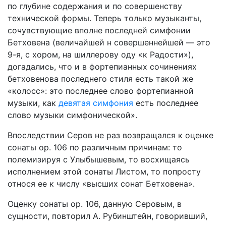
по глубине содержания и по совершенству
технической формы. Теперь только музыканты,
сочувствующие вполне последней симфонии
Бетховена (величайшей н совершеннейшей — это
9-я, с хором, на шиллерову оду «к Радости»),
догадались, что и в фортепианных сочинениях
бетховенова последнего стиля есть такой же
«колосс»: это последнее слово фортепианной
музыки, как
девятая симфония
есть последнее
слово музыки симфонической».
Впоследствии Серов не раз возвращался к оценке
сонаты ор. 106 по различным причинам: то
полемизируя с Улыбышевым, то восхищаясь
исполнением этой сонаты Листом, то попросту
относя ее к числу «высших сонат Бетховена».
Оценку сонаты ор. 106, данную Серовым, в
сущности, повторил А. Рубинштейн, говоривший,