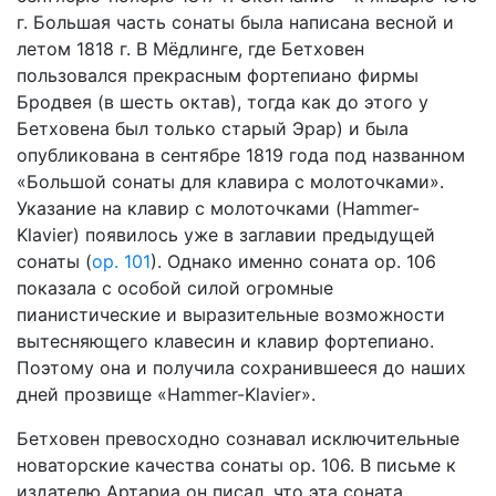
г. Большая часть сонаты была написана весной и
летом 1818 г. В Мёдлинге, где Бетховен
пользовался прекрасным фортепиано фирмы
Бродвея (в шесть октав), тогда как до этого у
Бетховена был только старый Эрар) и была
опубликована в сентябре 1819 года под названном
«Большой сонаты для клавира с молоточками».
Указание на клавир с молоточками (Hammer-
Klavier) появилось уже в заглавии предыдущей
сонаты (
ор. 101
). Однако именно соната ор. 106
показала с особой силой огромные
пианистические и выразительные возможности
вытесняющего клавесин и клавир фортепиано.
Поэтому она и получила сохранившееся до наших
дней прозвище «Hammer-Klavier».
Бетховен превосходно сознавал исключительные
новаторские качества сонаты ор. 106. В письме к
издателю Артариа он писал, что эта соната