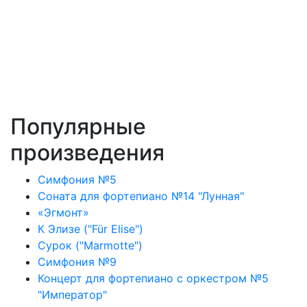
Популярные
произведения
Симфония №5
Соната для фортепиано №14 "Лунная"
«Эгмонт»
К Элизе ("Für Elise")
Сурок ("Marmotte")
Симфония №9
Концерт для фортепиано с оркестром №5
"Император"