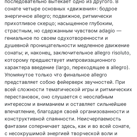
последовательно вытекает одно из другого. В
сонате четыре основных «движения»: бодрое
энергичное allegro; подвижное, ритмически
прихотливое скерцо; насыщенное глубоким,
страстным, но сдержанным чувством adagio —
гениальное по своем одухотворенности и
душевной проницательности медленное движение
сонаты; и, наконец, заключительное allegro risoluto,
которому предшествует импровизационного
характера введение (largo, переходящее в allegro).
Упомянутое только что финальное allegro
представляет собою фейерверк звучностей. При
всей сложности тематической игры и ритмических
перестановок, оно слушается с неослабным
интересом и вниманием и оставляет сильнейшее
впечатление, благодаря своей организованности и
конструктивной спаянности. Неисчерпаемость
фантазии соперничает здесь, как и во всей сонате,
с несокрушимой энергией творческой воли и