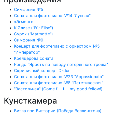
Симфония №5
Соната для фортепиано №14 "Лунная"
«Эгмонт»
К Элизе ("Für Elise")
Сурок ("Marmotte")
Симфония №9
Концерт для фортепиано с оркестром №5
"Император"
Крейцерова соната
Рондо "Ярость по поводу потерянного гроша"
Скрипичный концерт D-dur
Соната для фортепиано №23 "Appassionata"
Соната для фортепиано №8 "Патетическая"
"Застольная" (Come fill, fill, my good fellow!)
Кунсткамера
Битва при Виттории (Победа Веллингтона)