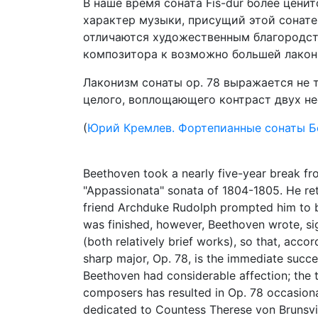
В наше время соната Fis-dur более ценит
характер музыки, присущий этой сонате
отличаются художественным благородст
композитора к возможно большей лакон
Лаконизм сонаты ор. 78 выражается не т
целого, воплощающего контраст двух н
(
Юрий Кремлев. Фортепианные сонаты Б
Beethoven took a nearly five-year break fr
"Appassionata" sonata of 1804-1805. He ret
friend Archduke Rudolph prompted him to be
was finished, however, Beethoven wrote, s
(both relatively brief works), so that, acc
sharp major, Op. 78, is the immediate succ
Beethoven had considerable affection; the 
composers has resulted in Op. 78 occasional
dedicated to Countess Therese von Brunsvi