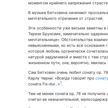
моментом крайнего напряжения страстей
В музыке Бетховена начинают проскальз
мечтательного отречения от страстей.
Эти особенности уже весьма заметны в 
Терезе Брунсвик, замечательно одаренн
мечтательнице». Обстоятельства взаим
невыясненными, но есть все основания 
которой любовь органически сочеталась
натурой задумчивой и вместе с тем стр
жизненном пути, она, вероятно, явилась 
Сам Бетховен очень любил сонату ор. 7
Карлу Черни: «Всегда говорят про
сонату
1
соната Fis-dur...»
.
Тем не менее соната ор. 78 не получила
считал ее незначительной, малосодержа