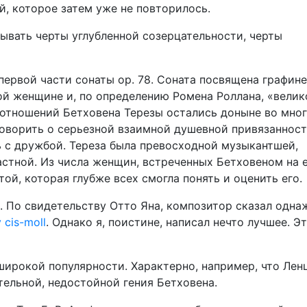
, которое затем уже не повторилось.
ывать черты углубленной созерцательности, черты
первой части сонаты ор. 78. Соната посвящена графине
ой женщине и, по определению Ромена Роллана, «велик
оотношений Бетховена Терезы остались доныне во мно
говорить о серьезной взаимной душевной привязанност
 с дружбой. Тереза была превосходной музыкантшей,
астной. Из числа женщин, встреченных Бетховеном на 
той, которая глубже всех смогла понять и оценить его.
8. По свидетельству Отто Яна, композитор сказал одн
 cis-moll
. Однако я, поистине, написал нечто лучшее. Э
 широкой популярности. Характерно, например, что Лен
тельной, недостойной гения Бетховена.