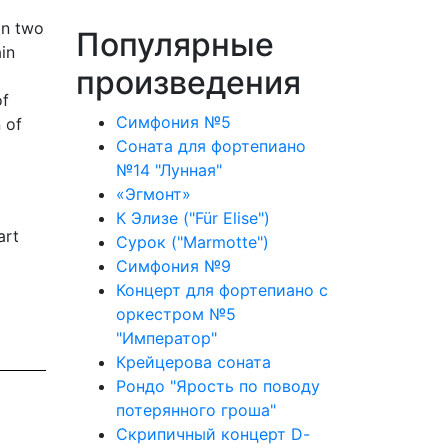
in two
Популярные
in
произведения
of
Симфония №5
 of
Соната для фортепиано
№14 "Лунная"
«Эгмонт»
К Элизе ("Für Elise")
art
Сурок ("Marmotte")
Симфония №9
Концерт для фортепиано с
оркестром №5
"Император"
Крейцерова соната
Рондо "Ярость по поводу
потерянного гроша"
Скрипичный концерт D-