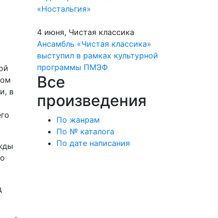
«Ностальгия»
4 июня, Чистая классика
Ансамбль «Чистая классика»
выступил в рамках культурной
программы ПМЭФ
ой
Все
гом
и, в
произведения
его
По жанрам
По № каталога
По дате написания
ажды
то
ц