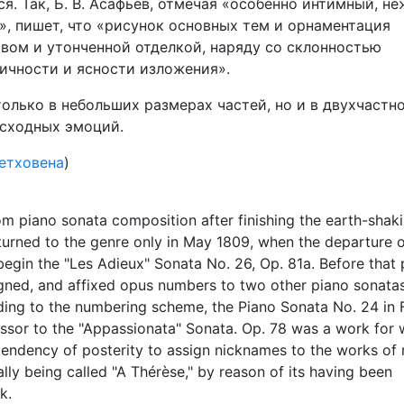
ся. Так, Б. В. Асафьев, отмечая «особенно интимный, н
», пишет, что «рисунок основных тем и орнаментация
вом и утонченной отделкой, наряду со склонностью
ичности и ясности изложения».
олько в небольших размерах частей, но и в двухчастн
есходных эмоций.
етховена
)
om piano sonata composition after finishing the earth-shak
urned to the genre only in May 1809, when the departure o
gin the "Les Adieux" Sonata No. 26, Op. 81a. Before that 
igned, and affixed opus numbers to two other piano sonata
ording to the numbering scheme, the Piano Sonata No. 24 in 
essor to the "Appassionata" Sonata. Op. 78 was a work for 
tendency of posterity to assign nicknames to the works of
ly being called "A Thérèse," by reason of its having been
k.