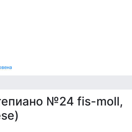
овена
епиано №24 fis-moll,
èse)