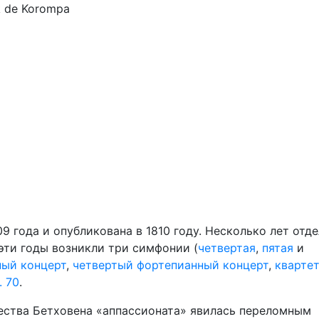
k de Korompa
o
09 года и опубликована в 1810 году. Несколько лет отд
 эти годы возникли три симфонии (
четвертая
,
пятая
и
ный концерт
,
четвертый фортепианный концерт
,
квартет
. 70
.
ества Бетховена «аппассионата» явилась переломным