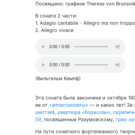
Посвящено: графине Therese von Brunsvi
В сонате 2 части:
1. Adagio cantabile - Allegro ma non tropp
2. Allegro vivace
(Вильгельм Кемпф)
Эта соната была закончена и октябре 18
ее от
«аппассионаты»
— и каких лет! За
шестая
),
увертюра «Кориолан»
,
скрипич
59
, посвященные Разумовскому,
трио ор
На пути сонатного фортепианного творч