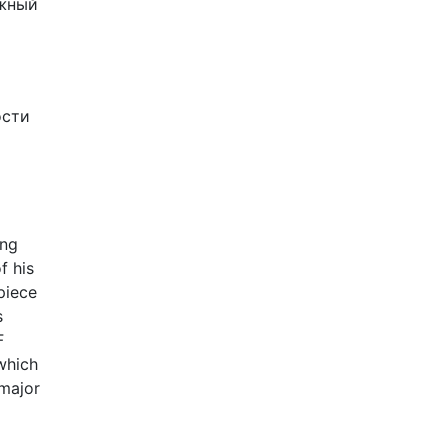
ежный
ости
ing
f his
piece
s
F
which
 major