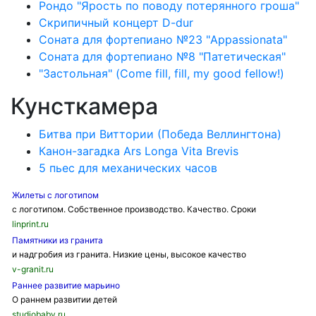
Рондо "Ярость по поводу потерянного гроша"
Скрипичный концерт D-dur
Соната для фортепиано №23 "Appassionata"
Соната для фортепиано №8 "Патетическая"
"Застольная" (Come fill, fill, my good fellow!)
Кунсткамера
Битва при Виттории (Победа Веллингтона)
Канон-загадка Ars Longa Vita Brevis
5 пьес для механических часов
Жилеты с логотипом
с логотипом. Собственное производство. Качество. Сроки
linprint.ru
Памятники из гранита
и надгробия из гранита. Низкие цены, высокое качество
v-granit.ru
Раннее развитие марьино
О раннем развитии детей
studiobaby.ru