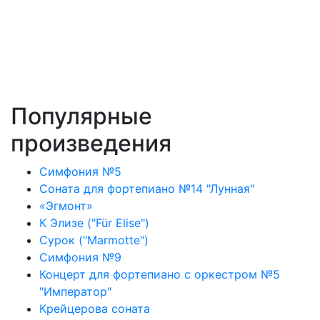
Популярные
произведения
Симфония №5
Соната для фортепиано №14 "Лунная"
«Эгмонт»
К Элизе ("Für Elise")
Сурок ("Marmotte")
Симфония №9
Концерт для фортепиано с оркестром №5
"Император"
Крейцерова соната