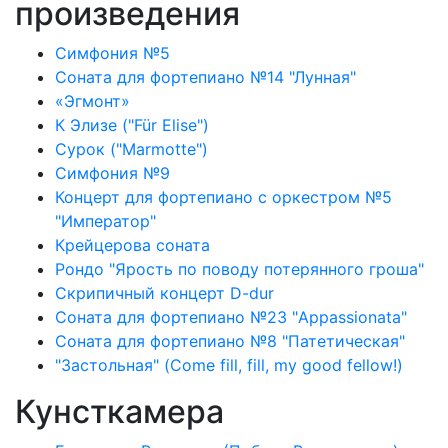
произведения
Симфония №5
Соната для фортепиано №14 "Лунная"
«Эгмонт»
К Элизе ("Für Elise")
Сурок ("Marmotte")
Симфония №9
Концерт для фортепиано с оркестром №5
"Император"
Крейцерова соната
Рондо "Ярость по поводу потерянного гроша"
Скрипичный концерт D-dur
Соната для фортепиано №23 "Appassionata"
Соната для фортепиано №8 "Патетическая"
"Застольная" (Come fill, fill, my good fellow!)
Кунсткамера