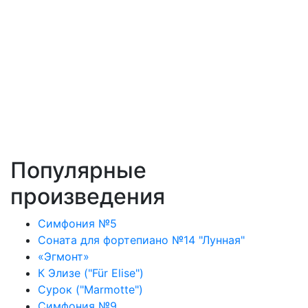
Популярные
произведения
Симфония №5
Соната для фортепиано №14 "Лунная"
«Эгмонт»
К Элизе ("Für Elise")
Сурок ("Marmotte")
Симфония №9