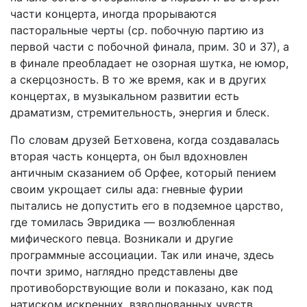
части концерта, иногда прорываются
пасторальные черты (ср. побочную партию из
первой части с побочной финала, прим. 30 и 37), а
в финале преобладает не озорная шутка, не юмор,
а скерцозность. В то же время, как и в других
концертах, в музыкальном развитии есть
драматизм, стремительность, энергия и блеск.
По словам друзей Бетховена, когда создавалась
вторая часть концерта, он был вдохновлен
античным сказанием об Орфее, который пением
своим укрощает силы ада: гневные фурии
пытались не допустить его в подземное царство,
где томилась Эвридика — возлюбленная
мифического певца. Возникали и другие
программные ассоциации. Так или иначе, здесь
почти зримо, наглядно представлены две
противоборствующие воли и показано, как под
натиском искренних, взволнованных чувств