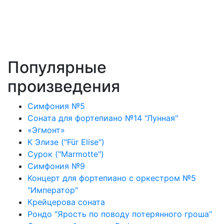
Популярные
произведения
Симфония №5
Соната для фортепиано №14 "Лунная"
«Эгмонт»
К Элизе ("Für Elise")
Сурок ("Marmotte")
Симфония №9
Концерт для фортепиано с оркестром №5
"Император"
Крейцерова соната
Рондо "Ярость по поводу потерянного гроша"