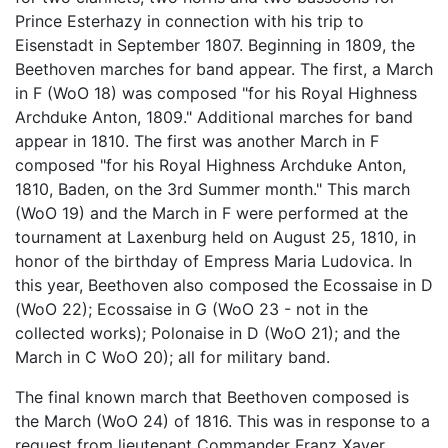
Prince Esterhazy in connection with his trip to
Eisenstadt in September 1807. Beginning in 1809, the
Beethoven marches for band appear. The first, a March
in F (WoO 18) was composed "for his Royal Highness
Archduke Anton, 1809." Additional marches for band
appear in 1810. The first was another March in F
composed "for his Royal Highness Archduke Anton,
1810, Baden, on the 3rd Summer month." This march
(WoO 19) and the March in F were performed at the
tournament at Laxenburg held on August 25, 1810, in
honor of the birthday of Empress Maria Ludovica. In
this year, Beethoven also composed the Ecossaise in D
(WoO 22); Ecossaise in G (WoO 23 - not in the
collected works); Polonaise in D (WoO 21); and the
March in C WoO 20); all for military band.
The final known march that Beethoven composed is
the March (WoO 24) of 1816. This was in response to a
request from lieutenant Commander Franz Xaver