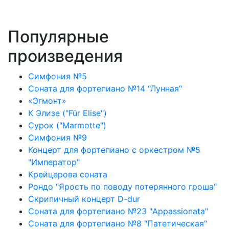
Популярные
произведения
Симфония №5
Соната для фортепиано №14 "Лунная"
«Эгмонт»
К Элизе ("Für Elise")
Сурок ("Marmotte")
Симфония №9
Концерт для фортепиано с оркестром №5
"Император"
Крейцерова соната
Рондо "Ярость по поводу потерянного гроша"
Скрипичный концерт D-dur
Соната для фортепиано №23 "Appassionata"
Соната для фортепиано №8 "Патетическая"