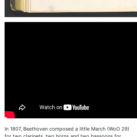
In 1807, Beethoven composed a little March (WoO 29)
for two clarinets, two horns and two bassoons for