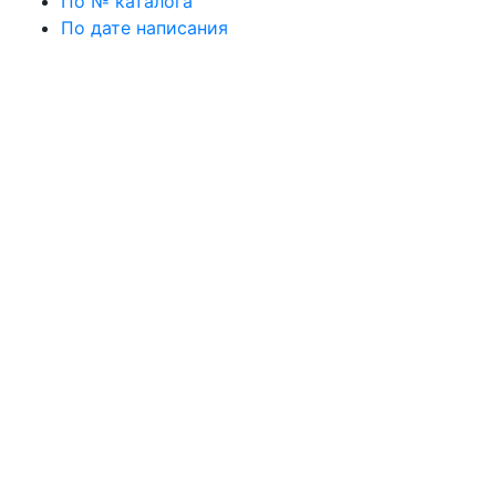
По № каталога
По дате написания