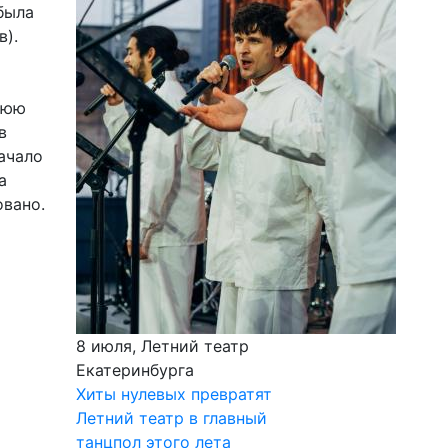
была
в).
нюю
в
ачало
а
овано.
8 июля, Летний театр
Екатеринбурга
Хиты нулевых превратят
Летний театр в главный
танцпол этого лета