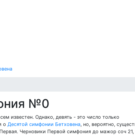
овена
ония №0
ем известен. Однако, девять - это число только
и о
Десятой симфонии Бетховена
, но, вероятно, сущес
 Первая. Черновики Первой симфония до мажор соч 21,