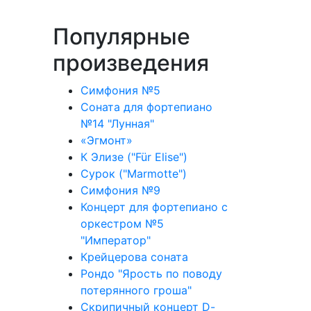
Популярные
произведения
Симфония №5
Соната для фортепиано
№14 "Лунная"
«Эгмонт»
К Элизе ("Für Elise")
Сурок ("Marmotte")
Симфония №9
Концерт для фортепиано с
оркестром №5
"Император"
Крейцерова соната
Рондо "Ярость по поводу
потерянного гроша"
Скрипичный концерт D-