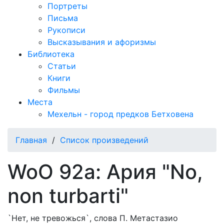
Портреты
Письма
Рукописи
Высказывания и афоризмы
Библиотека
Статьи
Книги
Фильмы
Места
Мехельн - город предков Бетховена
Главная
/
Список произведений
WoO 92a: Ария "No,
non turbarti"
`Нет, не тревожься`, cлова П. Метастазио