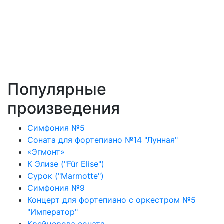
Популярные
произведения
Симфония №5
Соната для фортепиано №14 "Лунная"
«Эгмонт»
К Элизе ("Für Elise")
Сурок ("Marmotte")
Симфония №9
Концерт для фортепиано с оркестром №5
"Император"