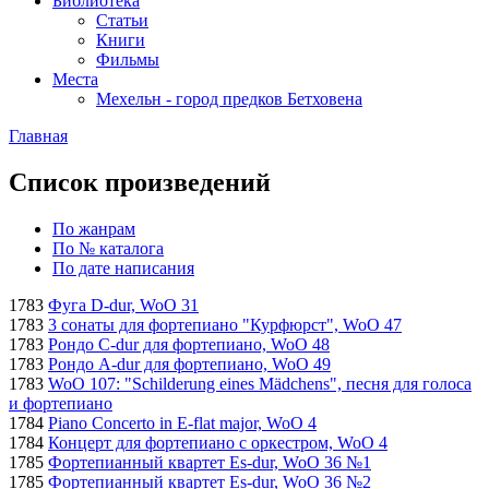
Библиотека
Статьи
Книги
Фильмы
Места
Мехельн - город предков Бетховена
Главная
Список произведений
По жанрам
По № каталога
По дате написания
1783
Фуга D-dur, WoO 31
1783
3 сонаты для фортепиано "Курфюрст", WoO 47
1783
Рондо C-dur для фортепиано, WoO 48
1783
Рондо A-dur для фортепиано, WoO 49
1783
WoO 107: "Schilderung eines Mädchens", песня для голоса
и фортепиано
1784
Piano Concerto in E-flat major, WoO 4
1784
Концерт для фортепиано с оркестром, WoO 4
1785
Фортепианный квартет Es-dur, WoO 36 №1
1785
Фортепианный квартет Es-dur, WoO 36 №2