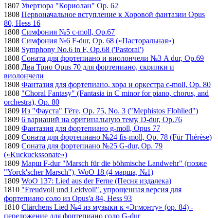
1807
Увертюра "Кориолан" Op. 62
1808
Первоначальное вступление к Хоровой фантазии Opus
80, Hess 16
1808
Симфония №5 c-moll, Op.67
1808
Симфония №6 F-dur, Op. 68 («Пасторальная»)
1808
Symphony No.6 in F, Op.68 ('Pastoral')
1808
Соната для фортепиано и виолончели №3 A dur, Op.69
1808
Два Трио Opus 70 для фортепиано, скрипки и
виолончели
1808
Фантазия для фортепиано, хора и оркестра c-moll, Op. 80
1808
"Choral Fantasy" (Fantasia in C minor for piano, chorus, and
orchestra), Op. 80
1809
Из "Фауста" Гёте, Op. 75, No. 3 ("Mephistos Flohlied")
1809
6 вариаций на оригинальную тему, D-dur, Op.76
1809
Фантазия для фортепиано g-moll, Opus 77
1809
Соната для фортепиано №24 fis-moll, Op. 78 (Für Thérèse)
1809
Соната для фортепиано №25 G-dur, Op. 79
(«Kuckuckssonate»)
1809
Марш F-dur "Marsch für die böhmische Landwehr" (позже
"Yorck'scher Marsch"), WoO 18 (4 марша, №1)
1809
WoO 137: Lied aus der Ferne (Песня издалека)
1810
"Freudvoll und Leidvoll", упрощенная версия для
фортепиано соло из Opus'а 84, Hess 93
1810
Clärchens Lied №4 из музыки к «Эгмонту» (op. 84) -
переложение для фортепиано соло G-dur