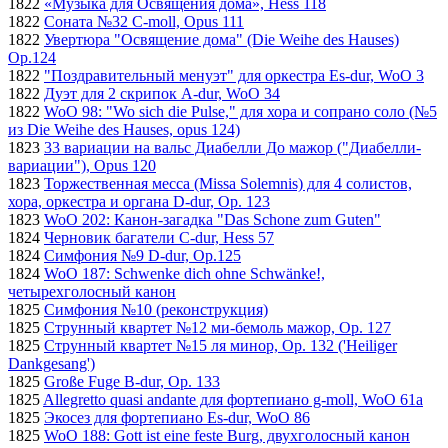
1822
«Музыка для Освящения дома», Hess 118
1822
Соната №32 C-moll, Opus 111
1822
Увертюра "Освящение дома" (Die Weihe des Hauses)
Op.124
1822
"Поздравительный менуэт" для оркестра Es-dur, WoO 3
1822
Дуэт для 2 скрипок A-dur, WoO 34
1822
WoO 98: "Wo sich die Pulse," для хора и сопрано соло (№5
из Die Weihe des Hauses, opus 124)
1823
33 вариации на вальс Диабелли До мажор ("Диабелли-
вариации"), Opus 120
1823
Торжественная месса (Missa Solemnis) для 4 солистов,
хора, оркестра и органа D-dur, Op. 123
1823
WoO 202: Канон-загадка "Das Schone zum Guten"
1824
Черновик багатели C-dur, Hess 57
1824
Симфония №9 D-dur, Op.125
1824
WoO 187: Schwenke dich ohne Schwänke!,
четырехголосный канон
1825
Симфония №10 (реконструкция)
1825
Струнный квартет №12 ми-бемоль мажор, Op. 127
1825
Струнный квартет №15 ля минор, Op. 132 ('Heiliger
Dankgesang')
1825
Große Fuge B-dur, Op. 133
1825
Allegretto quasi andante для фортепиано g-moll, WoO 61a
1825
Экосез для фортепиано Es-dur, WoO 86
1825
WoO 188: Gott ist eine feste Burg, двухголосный канон