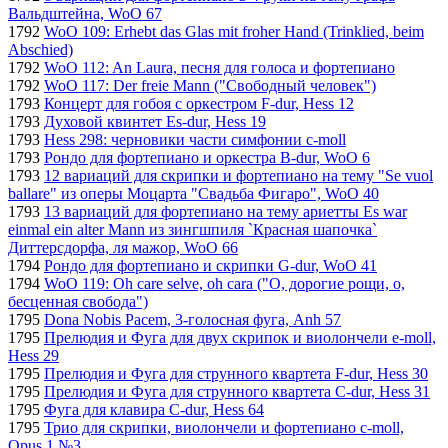
Вальдштейна, WoO 67
1792
WoO 109: Erhebt das Glas mit froher Hand (Trinklied, beim
Abschied)
1792
WoO 112: An Laura, песня для голоса и фортепиано
1792
WoO 117: Der freie Mann ("Свободный человек")
1793
Концерт для гобоя с оркестром F-dur, Hess 12
1793
Духовой квинтет Es-dur, Hess 19
1793
Hess 298: черновики части симфонии c-moll
1793
Рондо для фортепиано и оркестра B-dur, WoO 6
1793
12 вариаций для скрипки и фортепиано на тему "Se vuol
ballare" из оперы Моцарта "Свадьба Фигаро", WoO 40
1793
13 вариаций для фортепиано на тему ариетты Es war
einmal ein alter Mann из зингшпиля `Красная шапочка`
Диттерсдорфа, ля мажор, WoO 66
1794
Рондо для фортепиано и скрипки G-dur, WoO 41
1794
WoO 119: Oh care selve, oh cara ("О, дорогие рощи, о,
бесценная свобода")
1795
Dona Nobis Pacem, 3-голосная фуга, Anh 57
1795
Прелюдия и Фуга для двух скрипок и виолончели e-moll,
Hess 29
1795
Прелюдия и Фуга для струнного квартета F-dur, Hess 30
1795
Прелюдия и Фуга для струнного квартета C-dur, Hess 31
1795
Фуга для клавира C-dur, Hess 64
1795
Трио для скрипки, виолончели и фортепиано c-moll,
Opus 1 №3