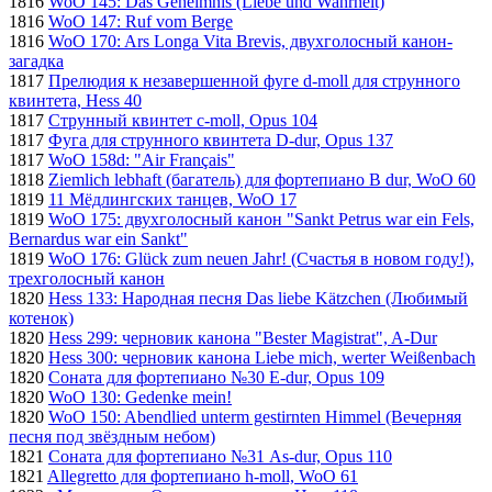
1816
WoO 145: Das Geheimnis (Liebe und Wahrheit)
1816
WoO 147: Ruf vom Berge
1816
WoO 170: Ars Longa Vita Brevis, двухголосный канон-
загадка
1817
Прелюдия к незавершенной фуге d-moll для струнного
квинтета, Hess 40
1817
Струнный квинтет c-moll, Opus 104
1817
Фуга для струнного квинтета D-dur, Opus 137
1817
WoO 158d: "Air Français"
1818
Ziemlich lebhaft (багатель) для фортепиано B dur, WoO 60
1819
11 Мёдлингских танцев, WoO 17
1819
WoO 175: двухголосный канон "Sankt Petrus war ein Fels,
Bernardus war ein Sankt"
1819
WoO 176: Glück zum neuen Jahr! (Счастья в новом году!),
трехголосный канон
1820
Hess 133: Народная песня Das liebe Kätzchen (Любимый
котенок)
1820
Hess 299: черновик канона "Bester Magistrat", A-Dur
1820
Hess 300: черновик канона Liebe mich, werter Weißenbach
1820
Соната для фортепиано №30 E-dur, Opus 109
1820
WoO 130: Gedenke mein!
1820
WoO 150: Abendlied unterm gestirnten Himmel (Вечерняя
песня под звёздным небом)
1821
Соната для фортепиано №31 As-dur, Opus 110
1821
Allegretto для фортепиано h-moll, WoO 61