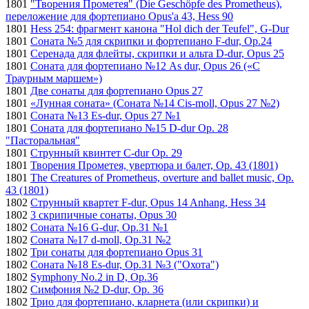
1801
"Творения Прометея" (Die Geschöpfe des Prometheus),
переложение для фортепиано Opus'а 43, Hess 90
1801
Hess 254: фрагмент канона "Hol dich der Teufel", G-Dur
1801
Соната №5 для скрипки и фортепиано F-dur, Op.24
1801
Серенада для флейты, скрипки и альта D-dur, Opus 25
1801
Соната для фортепиано №12 As dur, Opus 26 («С
Траурным маршем»)
1801
Две сонаты для фортепиано Opus 27
1801
«Лунная соната» (Соната №14 Cis-moll, Opus 27 №2)
1801
Соната №13 Es-dur, Opus 27 №1
1801
Соната для фортепиано №15 D-dur Op. 28
"Пасторальная"
1801
Струнный квинтет C-dur Op. 29
1801
Творения Прометея, увертюра и балет, Op. 43 (1801)
1801
The Creatures of Prometheus, overture and ballet music, Op.
43 (1801)
1802
Струнный квартет F-dur, Opus 14 Anhang, Hess 34
1802
3 скрипичные сонаты, Opus 30
1802
Соната №16 G-dur, Op.31 №1
1802
Соната №17 d-moll, Op.31 №2
1802
Три сонаты для фортепиано Opus 31
1802
Соната №18 Es-dur, Op.31 №3 ("Охота")
1802
Symphony No.2 in D, Op.36
1802
Симфония №2 D-dur, Op. 36
1802
Трио для фортепиано, кларнета (или скрипки) и