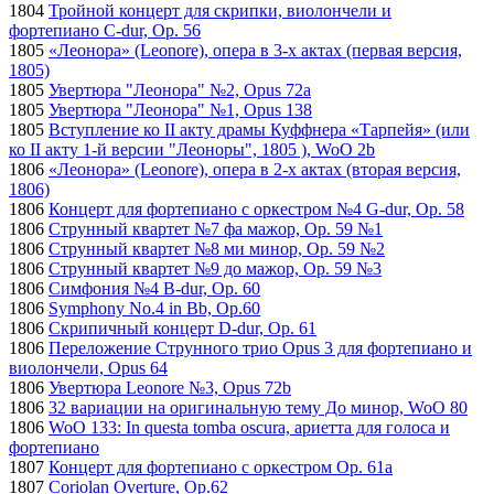
1804
Тройной концерт для скрипки, виолончели и
фортепиано C-dur, Op. 56
1805
«Леонора» (Leonore), опера в 3-х актах (первая версия,
1805)
1805
Увертюра "Леонора" №2, Opus 72a
1805
Увертюра "Леонора" №1, Opus 138
1805
Вступление ко II акту драмы Куффнера «Тарпейя» (или
ко II акту 1-й версии "Леоноры", 1805 ), WoO 2b
1806
«Леонора» (Leonore), опера в 2-х актах (вторая версия,
1806)
1806
Концерт для фортепиано с оркестром №4 G-dur, Op. 58
1806
Струнный квартет №7 фа мажор, Op. 59 №1
1806
Струнный квартет №8 ми минор, Op. 59 №2
1806
Струнный квартет №9 до мажор, Op. 59 №3
1806
Симфония №4 B-dur, Op. 60
1806
Symphony No.4 in Bb, Op.60
1806
Скрипичный концерт D-dur, Op. 61
1806
Переложение Струнного трио Opus 3 для фортепиано и
виолончели, Opus 64
1806
Увертюра Leonore №3, Opus 72b
1806
32 вариации на оригинальную тему До минор, WoO 80
1806
WoO 133: In questa tomba oscura, ариетта для голоса и
фортепиано
1807
Концерт для фортепиано с оркестром Op. 61a
1807
Coriolan Overture, Op.62