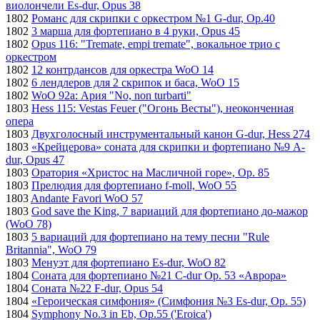
виолончели Es-dur, Opus 38
1802
Романс для скрипки с оркестром №1 G-dur, Op.40
1802
3 марша для фортепиано в 4 руки, Opus 45
1802
Opus 116: "Tremate, empi tremate", вокальное трио с
оркестром
1802
12 контрдансов для оркестра WoO 14
1802
6 лендлеров для 2 скрипок и баса, WoO 15
1802
WoO 92a: Ария "No, non turbarti"
1803
Hess 115: Vestas Feuer ("Огонь Весты"), неоконченная
опера
1803
Двухголосный инструментальный канон G-dur, Hess 274
1803
«Крейцерова» соната для скрипки и фортепиано №9 A-
dur, Opus 47
1803
Оратория «Христос на Масличной горе», Op. 85
1803
Прелюдия для фортепиано f-moll, WoO 55
1803
Andante Favori WoO 57
1803
God save the King, 7 вариаций для фортепиано до-мажор
(WoO 78)
1803
5 вариаций для фортепиано на тему песни "Rule
Britannia", WoO 79
1803
Менуэт для фортепиано Es-dur, WoO 82
1804
Соната для фортепиано №21 C-dur Op. 53 «Аврора»
1804
Соната №22 F-dur, Opus 54
1804
«Героическая симфония» (Симфония №3 Es-dur, Op. 55)
1804
Symphony No.3 in Eb, Op.55 ('Eroica')