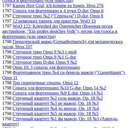
голоса и фортепиано (или оркестра)
1797
Канон Herr Graf, ich komme zu fragen, Hess 276
1797
Cоната для фортепиано в 4 руки D-dur, Opus 6
1797
Струнное трио №2 ("Серенада") D-dur, Opus 8
1797
12 немецких танцев для оркестра, WoO 13
1797
WoO 122: Kriegslied der Österreicher (Военная песня
австрийцев, "Ein großes deutches Volk"), песня для голоса и
фортепиано (или оркестра)
1798
Гренадерский марш (Grenadiermarsch) для механических
часов, Hess 107
1798
Струнное трио Opus 9 №3 c-moll
1798
Струнное трио Opus 9 №1 G-dur
1798
Струнное трио D-dur, Opus 9 №2
1798
Opus 10: 3 сонаты для фортепиано
1798
Фортепьянное трио №4 си-бемоль мажор ("Gassenhauer"),
Opus 11
1798
Три скрипичные сонаты, Opus 12
1798
Соната для фортепиано №10 G-dur, Opus 14 №2
1798
Соната для фортепиано №9 E-dur, Opus 14 №1
1798
Струнный квартет №2 соль мажор, Op. 18 №2
1798
Струнный квартет №3 ре мажор, Op. 18 №3
1798
Струнный квартет №4 до минор, Op. 18 №4
1798
Струнный квартет №5 ля мажор, Op. 18 №5
1798
Струнный квартет №1 фа мажор, Op. 18 №1 (Аменда-
квартет)