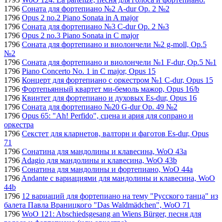
1796
Соната для фортепиано №2 A-dur Op. 2 №2
1796
Opus 2 no.2 Piano Sonata in A major
1796
Соната для фортепиано №3 C-dur Op. 2 №3
1796
Opus 2 no.3 Piano Sonata in C major
1796
Соната для фортепиано и виолончели №2 g-moll, Op.5
№2
1796
Соната для фортепиано и виолончели №1 F-dur, Op.5 №1
1796
Piano Concerto No. 1 in C major, Opus 15
1796
Концерт для фортепиано с оркестром №1 C-dur, Opus 15
1796
Фортепьянный квартет ми-бемоль мажор, Opus 16/b
1796
Квинтет для фортепиано и духовых Es-dur, Opus 16
1796
Соната для фортепиано №20 G-dur Op. 49 №2
1796
Opus 65: "Ah! Perfido", сцена и ария для сопрано и
оркестра
1796
Секстет для кларнетов, валторн и фаготов Es-dur, Opus
71
1796
Сонатина для мандолины и клавесина, WoO 43a
1796
Adagio для мандолины и клавесина, WoO 43b
1796
Сонатина для мандолины и фортепиано, WoO 44a
1796
Andante с вариациями для мандолины и клавесина, WoO
44b
1796
12 вариаций для фортепиано на тему "Русского танца" из
балета Павла Враницкого "Das Waldmädchen", WoO 71
1796
WoO 121: Abschiedsgesang an Wiens Bürger, песня для