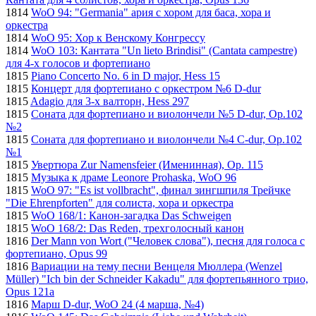
1814
WoO 94: "Germania" ария с хором для баса, хора и
оркестра
1814
WoO 95: Хор к Венскому Конгрессу
1814
WoO 103: Кантата "Un lieto Brindisi" (Cantata campestre)
для 4-х голосов и фортепиано
1815
Piano Concerto No. 6 in D major, Hess 15
1815
Концерт для фортепиано с оркестром №6 D-dur
1815
Adagio для 3-х валторн, Hess 297
1815
Соната для фортепиано и виолончели №5 D-dur, Op.102
№2
1815
Соната для фортепиано и виолончели №4 C-dur, Op.102
№1
1815
Увертюра Zur Namensfeier (Именинная), Op. 115
1815
Музыка к драме Leonore Prohaska, WoO 96
1815
WoO 97: "Es ist vollbracht", финал зингшпиля Трейчке
"Die Ehrenpforten" для солиста, хора и оркестра
1815
WoO 168/1: Канон-загадка Das Schweigen
1815
WoO 168/2: Das Reden, трехголосный канон
1816
Der Mann von Wort ("Человек слова"), песня для голоса с
фортепиано, Opus 99
1816
Вариации на тему песни Венцеля Мюллера (Wenzel
Müller) "Ich bin der Schneider Kakadu" для фортепьянного трио,
Opus 121a
1816
Марш D-dur, WoO 24 (4 марша, №4)