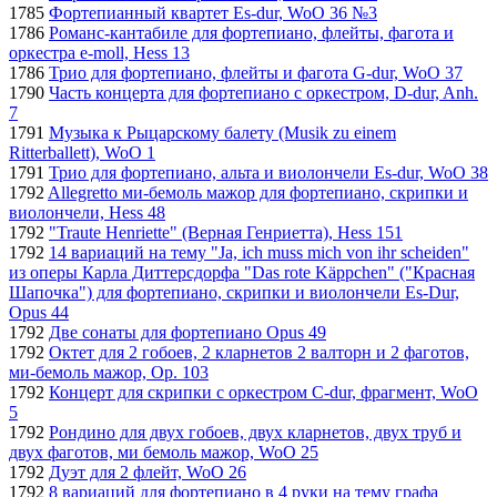
1785
Фортепианный квартет Es-dur, WoO 36 №3
1786
Романс-кантабиле для фортепиано, флейты, фагота и
оркестра e-moll, Hess 13
1786
Трио для фортепиано, флейты и фагота G-dur, WoO 37
1790
Часть концерта для фортепиано с оркестром, D-dur, Anh.
7
1791
Музыка к Рыцарскому балету (Musik zu einem
Ritterballett), WoO 1
1791
Трио для фортепиано, альта и виолончели Es-dur, WoO 38
1792
Allegretto ми-бемоль мажор для фортепиано, скрипки и
виолончели, Hess 48
1792
"Traute Henriette" (Верная Генриетта), Hess 151
1792
14 вариаций на тему "Ja, ich muss mich von ihr scheiden"
из оперы Карла Диттерсдорфа "Das rote Käppchen" ("Красная
Шапочка") для фортепиано, скрипки и виолончели Es-Dur,
Opus 44
1792
Две сонаты для фортепиано Opus 49
1792
Октет для 2 гобоев, 2 кларнетов 2 валторн и 2 фаготов,
ми-бемоль мажор, Op. 103
1792
Концерт для скрипки с оркестром C-dur, фрагмент, WoO
5
1792
Рондино для двух гобоев, двух кларнетов, двух труб и
двух фаготов, ми бемоль мажор, WoO 25
1792
Дуэт для 2 флейт, WoO 26
1792
8 вариаций для фортепиано в 4 руки на тему графа