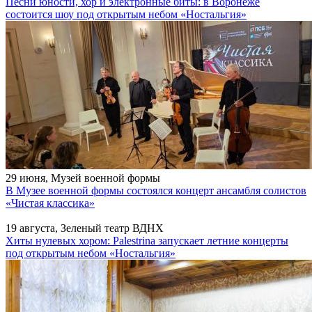
Песни юности, хор и электронные биты: в Воронеже
состоится шоу под открытым небом «Ностальгия»
29 июня, Музей военной формы
В Музее военной формы состоялся концерт ансамбля солистов
«Чистая классика»
19 августа, Зеленый театр ВДНХ
Хиты нулевых хором: Palestrina запускает летние концерты
под открытым небом «Ностальгия»