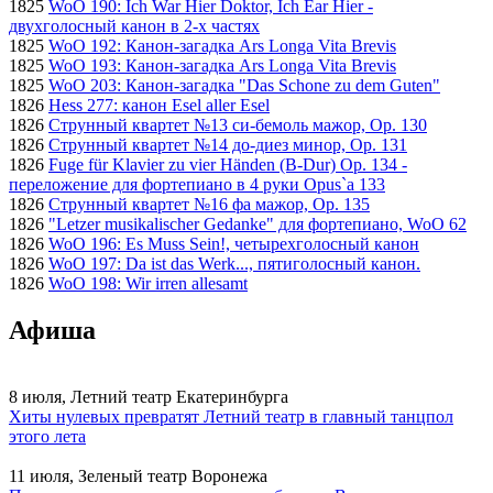
1825
WoO 190: Ich War Hier Doktor, Ich Ear Hier -
двухголосный канон в 2-х частях
1825
WoO 192: Канон-загадка Ars Longa Vita Brevis
1825
WoO 193: Канон-загадка Ars Longa Vita Brevis
1825
WoO 203: Канон-загадка "Das Schone zu dem Guten"
1826
Hess 277: канон Esel aller Esel
1826
Струнный квартет №13 си-бемоль мажор, Op. 130
1826
Струнный квартет №14 до-диез минор, Op. 131
1826
Fuge für Klavier zu vier Händen (B-Dur) Op. 134 -
переложение для фортепиано в 4 руки Opus`а 133
1826
Струнный квартет №16 фа мажор, Op. 135
1826
"Letzer musikalischer Gedanke" для фортепиано, WoO 62
1826
WoO 196: Es Muss Sein!, четырехголосный канон
1826
WoO 197: Da ist das Werk..., пятиголосный канон.
1826
WoO 198: Wir irren allesamt
Афиша
8 июля, Летний театр Екатеринбурга
Хиты нулевых превратят Летний театр в главный танцпол
этого лета
11 июля, Зеленый театр Воронежа