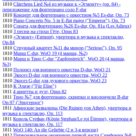
1810
Clärchens Lied №4 из музыки к «Эгмонту» (op. 84) -
переложение для фортепиано соло F-dur
1810
Концерт для фортепиано с оркестром №5 Es-dur, Op. 73
1810
Piano Concerto No. 5 in E-flat major ("Emperor"), Op. 73
1810
Соната для фортепиано №26 Es-dur, Op. 81a (Les Adieux)
1810
3 песни на стихи Гёте, Opus 83
1810
«Эгмонт» (Egmont), увертюра и музыка к спектаклю,
Op.84
1810
Струнный квартет №11 фа минор ("Serioso"), Op. 95
1810
Марш C-dur, WoO 19 (4 марша, №2)
1810
Марш и Трио C-dur "Zapfenstreich", WoO 20 (4 марша,
№3)
1810
Полонез для военного оркестра D-dur, WoO 21
1810
Экосез D-dur для военного оркестра, WoO 22
1810
Экосез G-dur для духового оркестра, WoO 23
1810
К Элизе ("Für Elise")
1811
4 ариетты и дуэт, Opus 82
1811
Трио №7 для фортепиано, скрипки и виолончели B-dur
Op.97 ('Эрцгерцог')
1811
Афинские развалины (Die Ruinen von Athen), увертюра и
музыка к спектаклю, Op. 113
1811
Король Стефан (König Stephan/Le roi Étienne), увертюра и
музыка к спектаклю, Op. 117
1811
WoO 140: An die Geliebte (2 и 3-я версии)
1812
Первоначальное окончание первой части Симфонии №8,