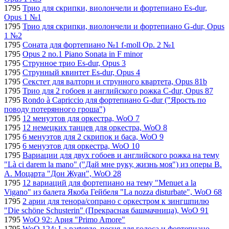
1795
Трио для скрипки, виолончели и фортепиано Es-dur,
Opus 1 №1
1795
Трио для скрипки, виолончели и фортепиано G-dur, Opus
1 №2
1795
Соната для фортепиано №1 f-moll Op. 2 №1
1795
Opus 2 no.1 Piano Sonata in F minor
1795
Струнное трио Es-dur, Opus 3
1795
Струнный квинтет Es-dur, Opus 4
1795
Секстет для валторн и струнного квартета, Opus 81b
1795
Трио для 2 гобоев и английского рожка C-dur, Opus 87
1795
Rondo à Capriccio для фортепиано G-dur ("Ярость по
поводу потерянного гроша")
1795
12 менуэтов для оркестра, WoO 7
1795
12 немецких танцев для оркестра, WoO 8
1795
6 менуэтов для 2 скрипок и баса, WoO 9
1795
6 менуэтов для оркестра, WoO 10
1795
Вариации для двух гобоев и английского рожка на тему
"Là ci darem la mano" ("Дай мне руку, жизнь моя") из оперы В.
А. Моцарта "Дон Жуан", WoO 28
1795
12 вариаций для фортепиано на тему "Menuet a la
Vigano" из балета Якоба Гейбеля "La nozza disturbate", WoO 68
1795
2 арии для тенора/сопрано с оркестром к зингшпилю
"Die schöne Schusterin" (Прекрасная башмачница), WoO 91
1795
WoO 92: Ария "Primo Amore"
1795
WoO 124: La partenze, песня для голоса и фортепиано.