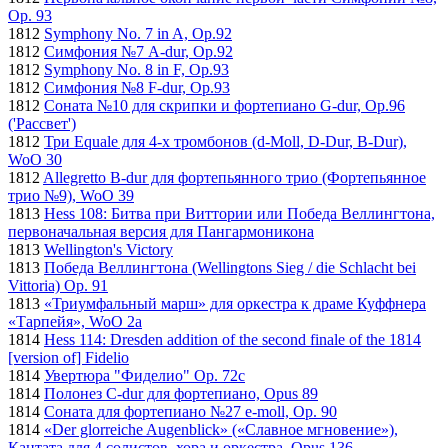
Op. 93
1812
Symphony No. 7 in A, Op.92
1812
Симфония №7 A-dur, Op.92
1812
Symphony No. 8 in F, Op.93
1812
Симфония №8 F-dur, Op.93
1812
Соната №10 для скрипки и фортепиано G-dur, Op.96
('Рассвет')
1812
Три Equale для 4-x тромбонов (d-Moll, D-Dur, B-Dur),
WoO 30
1812
Allegretto B-dur для фортепьянного трио (Фортепьянное
трио №9), WoO 39
1813
Hess 108: Битва при Виттории или Победа Веллингтона,
первоначальная версия для Пангармоникона
1813
Wellington's Victory
1813
Победа Веллингтона (Wellingtons Sieg / die Schlacht bei
Vittoria) Op. 91
1813
«Триумфальный марш» для оркестра к драме Куффнера
«Тарпейя», WoO 2a
1814
Hess 114: Dresden addition of the second finale of the 1814
[version of] Fidelio
1814
Увертюра "Фиделио" Op. 72c
1814
Полонез C-dur для фортепиано, Opus 89
1814
Соната для фортепиано №27 e-moll, Op. 90
1814
«Der glorreiche Augenblick» («Славное мгновение»),
Кантата для 4 солистов, хора и оркестра, Opus 136