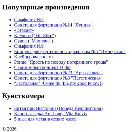
Популярные произведения
Симфония №5
Соната для фортепиано №14 "Лунная"
«Эгмонт»
К Элизе ("Für Elise")
Сурок ("Marmotte")
Симфония №9
Концерт для фортепиано с оркестром №5 "Император"
Крейцерова соната
Рондо "Ярость по поводу потерянного гроша"
Скрипичный концерт D-dur
Соната для фортепиано №23 "Appassionata"
Соната для фортепиано №8 "Патетическая"
"Застольная" (Come fill, fill, my good fellow!)
Кунсткамера
Битва при Виттории (Победа Веллингтона)
Канон-загадка Ars Longa Vita Brevis
5 пьес для механических часов
© 2026