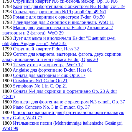
1798
Струнный квартет №6 си-бемоль мажор, Op. 18 №6
1798
Концерт для фортепиано с оркестром №2 B-dur, соч. 19
1798
Соната для фортепиано №19 g-moll Op. 49 №1
1798
Романс для скрипки с оркестром F-dur, Op.50
1798
7 лендлеров для 2 скрипок и виолончели, WoO 11
1798
Марш для духового секстета Es-dur (2 кларнета, 2
валторны и 2 фагота), WoO 29
1798
Дуэт для альта и виолончели Es-dur "Duett mit zwei
obligaten Augengläsern", WoO 32
1799
Струнный квартет F dur, Hess 32
1799
Септет для кларнета, валторны, фагота, двух скрипок,
альта, виолончели и контрабаса Es-dur, Opus 20
1799
12 менуэтов для оркестра, WoO 12
1800
Anglaise для фортепиано D-dur, Hess 61
1800
Соната для валторны F-dur, Opus 17
1800
Симфония №1 C-dur Op.21
1800
Symphony No.1 in C, Op.21
1800
Соната №4 для скрипки и фортепиано Op. 23 A-dur
(1801)
1800
Концерт для фортепиано с оркестром №3 c-moll, Op. 37
1800
Piano Concerto No. 3 in C minor, Op. 37
1800
6 простых вариаций для фортепиано на оригинальную
тему G-dur, WoO 77
1800
Итальянские песни (Mehrstimmige italienische Gesänge),
WoO 99