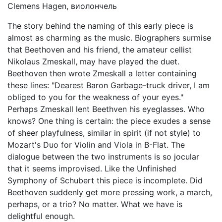
Clemens Hagen, виолончель
The story behind the naming of this early piece is
almost as charming as the music. Biographers surmise
that Beethoven and his friend, the amateur cellist
Nikolaus Zmeskall, may have played the duet.
Beethoven then wrote Zmeskall a letter containing
these lines: "Dearest Baron Garbage-truck driver, I am
obliged to you for the weakness of your eyes."
Perhaps Zmeskall lent Beethven his eyeglasses. Who
knows? One thing is certain: the piece exudes a sense
of sheer playfulness, similar in spirit (if not style) to
Mozart's Duo for Violin and Viola in B-Flat. The
dialogue between the two instruments is so jocular
that it seems improvised. Like the Unfinished
Symphony of Schubert this piece is incomplete. Did
Beethoven suddenly get more pressing work, a march,
perhaps, or a trio? No matter. What we have is
delightful enough.