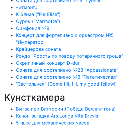
Соната для фортепиано №14 "Лунная"
«Эгмонт»
К Элизе ("Für Elise")
Сурок ("Marmotte")
Симфония №9
Концерт для фортепиано с оркестром №5
"Император"
Крейцерова соната
Рондо "Ярость по поводу потерянного гроша"
Скрипичный концерт D-dur
Соната для фортепиано №23 "Appassionata"
Соната для фортепиано №8 "Патетическая"
"Застольная" (Come fill, fill, my good fellow!)
Кунсткамера
Битва при Виттории (Победа Веллингтона)
Канон-загадка Ars Longa Vita Brevis
5 пьес для механических часов