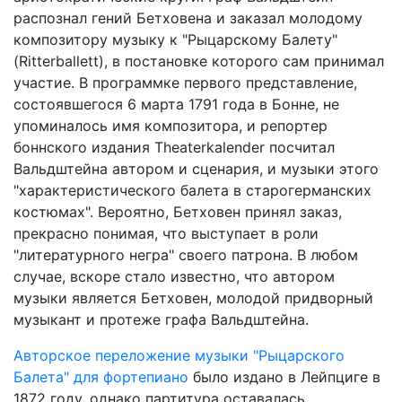
распознал гений Бетховена и заказал молодому
композитору музыку к "Рыцарскому Балету"
(Ritterballett), в постановке которого сам принимал
участие. В программке первого представление,
состоявшегося 6 марта 1791 года в Бонне, не
упоминалось имя композитора, и репортер
боннского издания Theaterkalender посчитал
Вальдштейна автором и сценария, и музыки этого
"характеристического балета в старогерманских
костюмах". Вероятно, Бетховен принял заказ,
прекрасно понимая, что выступает в роли
"литературного негра" своего патрона. В любом
случае, вскоре стало известно, что автором
музыки является Бетховен, молодой придворный
музыкант и протеже графа Вальдштейна.
Авторское переложение музыки "Рыцарского
Балета" для фортепиано
было издано в Лейпциге в
1872 году, однако партитура оставалась