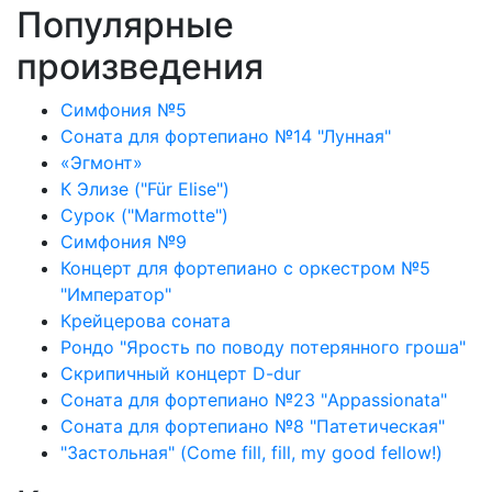
Популярные
произведения
Симфония №5
Соната для фортепиано №14 "Лунная"
«Эгмонт»
К Элизе ("Für Elise")
Сурок ("Marmotte")
Симфония №9
Концерт для фортепиано с оркестром №5
"Император"
Крейцерова соната
Рондо "Ярость по поводу потерянного гроша"
Скрипичный концерт D-dur
Соната для фортепиано №23 "Appassionata"
Соната для фортепиано №8 "Патетическая"
"Застольная" (Come fill, fill, my good fellow!)