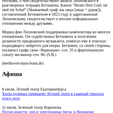
теплыми, о чем свидетельствуют записи Лихновского в
разговорных тетрадях Бетховена. Канон "Bester Herr Graf, sie
sind ein Schaf" (Уважаемый граф, вы овца [овца = дурак]),
составленный Бетховеном в 1823 году и адресованный
Лихновскому, свидетельствует о вполне неформальных
отношениях между друзьями.
Мориц фон Лихновский поддерживал композитора во многих
отношениях. Он содействовал Бетховену в получении
должности придворного музыканта, помогал ему в поисках
подходящего либретто для оперы. Бетховен, со своей стороны,
посвятил графу свои «Вариации» соч. 35 и фортепианную
сонату ми-минор соч. 90. (S.B.)
(beethoven-haus-bonn.de)
Афиша
8 июля, Летний театр Екатеринбурга
Хиты нулевых превратят Летний театр в главный танцпол
этого лета
11 июля, Зеленый театр Воронежа
Песни юности, хор и электронные биты: в Воронеже