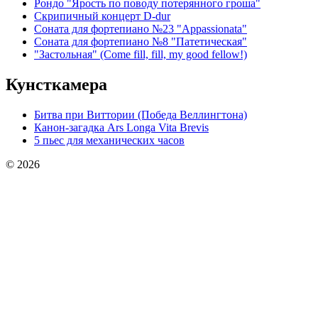
Рондо "Ярость по поводу потерянного гроша"
Скрипичный концерт D-dur
Соната для фортепиано №23 "Appassionata"
Соната для фортепиано №8 "Патетическая"
"Застольная" (Come fill, fill, my good fellow!)
Кунсткамера
Битва при Виттории (Победа Веллингтона)
Канон-загадка Ars Longa Vita Brevis
5 пьес для механических часов
© 2026