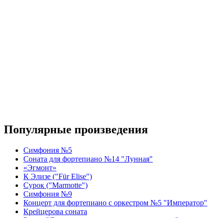
Популярные произведения
Симфония №5
Соната для фортепиано №14 "Лунная"
«Эгмонт»
К Элизе ("Für Elise")
Сурок ("Marmotte")
Симфония №9
Концерт для фортепиано с оркестром №5 "Император"
Крейцерова соната