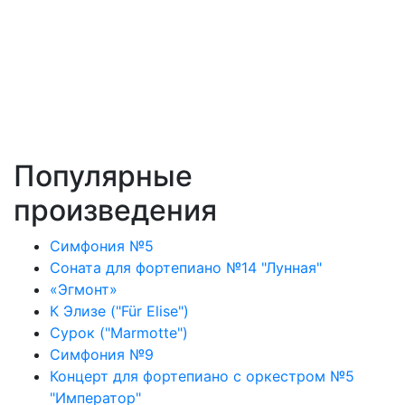
Популярные
произведения
Симфония №5
Соната для фортепиано №14 "Лунная"
«Эгмонт»
К Элизе ("Für Elise")
Сурок ("Marmotte")
Симфония №9
Концерт для фортепиано с оркестром №5
"Император"