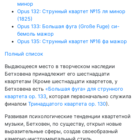
минор
Opus 132: Струнный квартет №15 ля минор
(1825)
Opus 133: Большая фуга (Große Fuge) си-
бемоль мажор
Opus 135: Струнный квартет №16 фа мажор
Полный список
Выдающееся место в творческом наследии
Бетховена принадле­жит его шестнадцати
квартетам (Кроме шестнадцати квартетов, у
Бетховена есть
«Большая фуга» для струнного
квартета ор. 133
, которая первоначально служила
финалом
Тринад­цатого квартета ор. 130
).
Развивая психологические тенденции квартетной
музыки, Бет­ховен, по существу, открыл новые
выразительные сферы, создав своеобразный
камерно-инструментальный стиль.