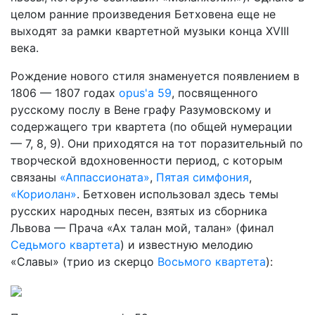
целом ранние произведения Бетховена еще не
выходят за рамки квартетной музыки конца XVIII
века.
Рождение нового стиля знаменуется появлением в
1806 — 1807 годах
opus'a 59
, посвященного
русскому послу в Вене графу Разу­мовскому и
содержащего три квартета (по общей нумерации
— 7, 8, 9). Они приходятся на тот поразительный по
творческой вдо­хновенности период, с которым
связаны
«Аппассионата»
,
Пятая симфония
,
«Кориолан»
. Бетховен использовал здесь темы
русских народных песен, взятых из сборника
Львова — Прача «Ах талан мой, талан» (финал
Седьмого квартета
) и известную мелодию
«Славы» (трио из скерцо
Восьмого квартета
):