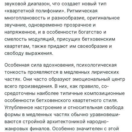
звуковой диапазон, что создает новый тип
«квартетной полифонии». Ритмическая
многоплановость и разнообразие, ориги­нальное
звучание, одновременно прозрачное и
напряженное, и в особенности богатство и
смелость модуляций, присущих бетховенским
квартетам, также придают им своеобразие и
свободу выра­жения.
Особенная сила вдохновения, психологическая
тонкость про­являются в медленных лирических
частях. Они часто образуют эмоциональный центр
всего произведения. В них, как правило, со­
средоточены наиболее типичные композиционные
особенности бетховенского квартетного стиля.
Углубленное настроение и относи­тельная свобода
формы в медленных частях обычно уравновеши­
ваются стройной архитектоникой народно-
жанровых финалов. Осо­бенно значителен с этой