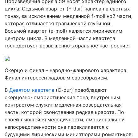
Произведения ориs'a 59 носят характер единого
цикла: Седь­мой квартет (F-dur) написан в светлых
тонах, за исключением медленной f-moll'ной части,
которая отличается трагической глу­биной.
Восьмой квартет (e-moll) является лирическим
центром цикла. В медленной части квартета
господствует возвышенно-хо­ральное настроение:
Скерцо и финал – народно-жанрового характера.
Финал интересен ладовым своеобразием.
В
Девятом квартете
(C-dur) преобладают
скерцозно-юмористические тона; внутренним
контрастом служит медленная созерцательная
часть, которой свойственна редкая красота. По
своей льющейся мелодичности, эмоциональной
непосредственности она перекликается с
будущими лирическими миниатюрами романтиков: