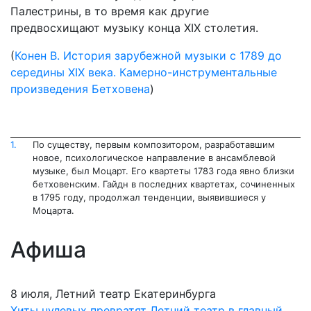
Палестрины, в то время как другие
предвосхищают музыку конца XIX столетия.
(
Конен В. История зарубежной музыки с 1789 до
середины XIX века. Камерно-инструментальные
произведения Бетховена
)
1.
По существу, первым композитором, разработавшим
новое, психологиче­ское направление в ансамблевой
музыке, был Моцарт. Его квартеты 1783 года явно близки
бетховенским. Гайдн в последних квартетах, сочиненных
в 1795 го­ду, продолжал тенденции, выявившиеся у
Моцарта.
Афиша
8 июля, Летний театр Екатеринбурга
Хиты нулевых превратят Летний театр в главный