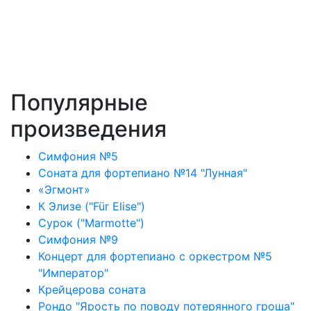
Популярные
произведения
Симфония №5
Соната для фортепиано №14 "Лунная"
«Эгмонт»
К Элизе ("Für Elise")
Сурок ("Marmotte")
Симфония №9
Концерт для фортепиано с оркестром №5
"Император"
Крейцерова соната
Рондо "Ярость по поводу потерянного гроша"