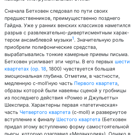
Сначала Бетховен следовал по пути своих
предшественников, преимущественно позднего
Гайдна. Уже у ранних венских класси­ков наметился
разрыв с развлекательно-дивертисментным харак­
1
тером ансамблевой музыки
. Значительную роль
приобрели поли­фонические средства,
вырабатывались тонкие камерные приемы письма.
Бетховен усиливает эти черты. В его первых
шести
квартетах (ор. 18
, 1800) чувствуется большая
эмоциональная глубина. Отметим, в частности,
медленную c-moll’ную часть
Первого квар­тета
,
образы которой были навеяны сценой у гробницы
из послед­него действия «Ромео и Джульетты»
Шекспира. Характерны пер­вая «патетическая»
часть
Четвертого квартета
(c-moll) и разверну­тое
вступление к финалу
Шестого квартета
(Бетховен
придал это­му вступлению форму самостоятельной
пьесы, которую озаглавил «Меланхолия»). Однако в