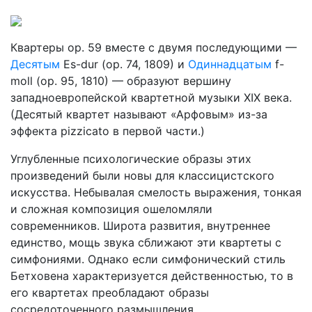
Квартеры ор. 59 вместе с двумя последующими —
Десятым
Es-dur (op. 74, 1809) и
Одиннадцатым
f-
moll (op. 95, 1810) — обра­зуют вершину
западноевропейской квартетной музыки XIX века.
(Десятый квартет называют «Арфовым» из-за
эффекта pizzicato в первой части.)
Углубленные психологические образы этих
произведений были новы для классицистского
искусства. Небывалая смелость выражения, тонкая
и сложная композиция ошеломляли
современников. Широта развития, внутреннее
единство, мощь звука сближают эти квартеты с
симфониями. Однако если симфонический стиль
Бетхо­вена характеризуется действенностью, то в
его квартетах преобладают образы
сосредоточенного размышления.