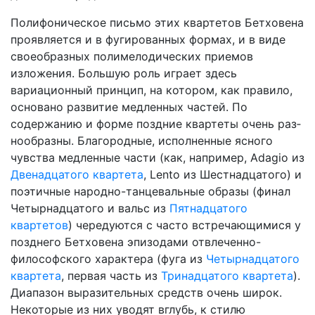
Полифоническое письмо этих квартетов Бетховена
проявляется и в фугированных формах, и в виде
своеобразных полимелодиче­ских приемов
изложения. Большую роль играет здесь
вариацион­ный принцип, на котором, как правило,
основано развитие медлен­ных частей. По
содержанию и форме поздние квартеты очень раз­
нообразны. Благородные, исполненные ясного
чувства медленные части (как, например, Adagio из
Двенадцатого квартета
, Lento из Шестнадцатого) и
поэтичные народно-танцевальные образы (финал
Четырнадцатого и вальс из
Пятнадцатого
квартетов
) череду­ются с часто встречающимися у
позднего Бетховена эпизодами отвлеченно-
философского характера (фуга из
Четырнадцатого
квартета
, первая часть из
Тринадцатого квартета
).
Диапазон вы­разительных средств очень широк.
Некоторые из них уводят вглубь, к стилю