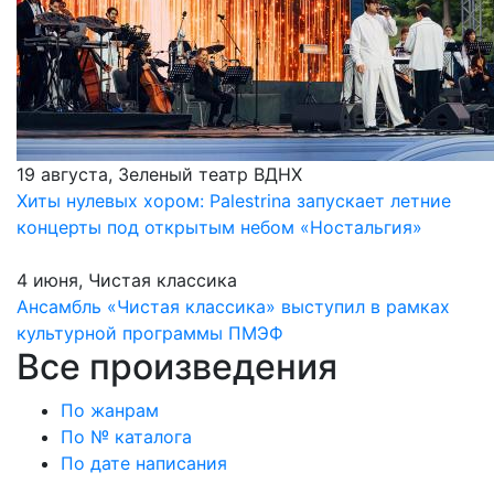
19 августа, Зеленый театр ВДНХ
Хиты нулевых хором: Palestrina запускает летние
концерты под открытым небом «Ностальгия»
4 июня, Чистая классика
Ансамбль «Чистая классика» выступил в рамках
культурной программы ПМЭФ
Все произведения
По жанрам
По № каталога
По дате написания