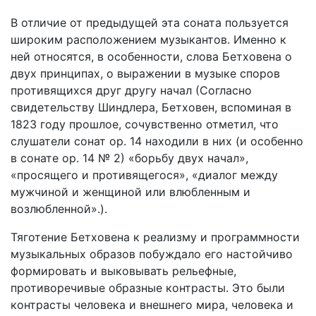
В отличие от предыдущей эта соната поль­зуется
широким расположением музыкантов. Именно к
ней относятся, в особенности, слова Бетховена о
двух принципах, о выражении в му­зыке споров
противящихся друг другу начал (Согласно
свидетельству Шиндлера, Бетховен, вспоминая в
1823 году прошлое, сочувственно отметил, что
слушатели сонат op. 14 находили в них (и особенно
в сонате ор. 14 № 2) «борьбу двух начал»,
«просящего и противящегося», «диалог между
мужчиной и женщиной или влюбленным и
возлюбленной».).
Тяготение Бетховена к реализму и программ­ности
музыкальных образов побуждало его на­стойчиво
формировать и выковывать рельефные,
противоречивые образные контрасты. Это были
контрасты человека и внешнего мира, человека и