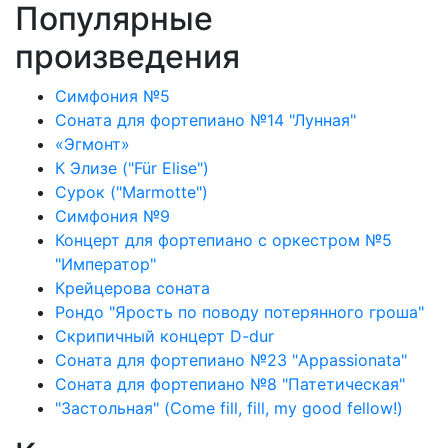
Популярные
произведения
Симфония №5
Соната для фортепиано №14 "Лунная"
«Эгмонт»
К Элизе ("Für Elise")
Сурок ("Marmotte")
Симфония №9
Концерт для фортепиано с оркестром №5
"Император"
Крейцерова соната
Рондо "Ярость по поводу потерянного гроша"
Скрипичный концерт D-dur
Соната для фортепиано №23 "Appassionata"
Соната для фортепиано №8 "Патетическая"
"Застольная" (Come fill, fill, my good fellow!)