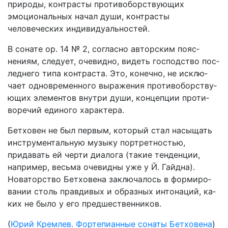
природы, контрасты противоборствующих
эмоцио­нальных начал души, контрасты
человеческих ин­дивидуальностей.
В сонате op. 14 № 2, согласно авторским пояс­
нениям, следует, очевидно, видеть господство пос­
леднего типа контраста. Это, конечно, не исклю­
чает одновременного выражения противоборству­
ющих элементов внутри души, концепции проти­
воречий единого характера.
Бетховен не был первым, который стал насы­щать
инструментальную музыку портретностью,
придавать eй черти диалога (такие тенденции,
например, весьма очевидны уже у Й. Гайдна).
Новаторство Бетховена заключалось в формиро­
вании столь правдивых и образных интонаций, ка­
ких не было у его предшественников.
(
Юрий Кремлев. Фортепианные сонаты Бетховена
)