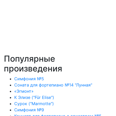
Популярные
произведения
Симфония №5
Соната для фортепиано №14 "Лунная"
«Эгмонт»
К Элизе ("Für Elise")
Сурок ("Marmotte")
Симфония №9