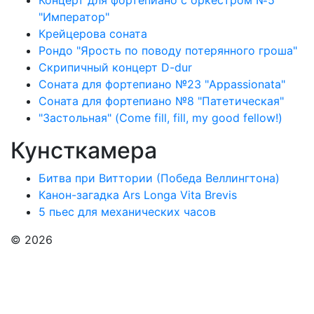
Концерт для фортепиано с оркестром №5
"Император"
Крейцерова соната
Рондо "Ярость по поводу потерянного гроша"
Скрипичный концерт D-dur
Соната для фортепиано №23 "Appassionata"
Соната для фортепиано №8 "Патетическая"
"Застольная" (Come fill, fill, my good fellow!)
Кунсткамера
Битва при Виттории (Победа Веллингтона)
Канон-загадка Ars Longa Vita Brevis
5 пьес для механических часов
© 2026