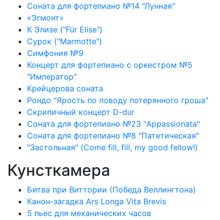
Соната для фортепиано №14 "Лунная"
«Эгмонт»
К Элизе ("Für Elise")
Сурок ("Marmotte")
Симфония №9
Концерт для фортепиано с оркестром №5
"Император"
Крейцерова соната
Рондо "Ярость по поводу потерянного гроша"
Скрипичный концерт D-dur
Соната для фортепиано №23 "Appassionata"
Соната для фортепиано №8 "Патетическая"
"Застольная" (Come fill, fill, my good fellow!)
Кунсткамера
Битва при Виттории (Победа Веллингтона)
Канон-загадка Ars Longa Vita Brevis
5 пьес для механических часов