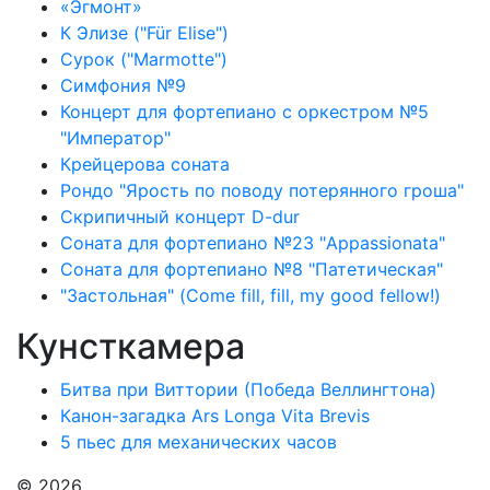
«Эгмонт»
К Элизе ("Für Elise")
Сурок ("Marmotte")
Симфония №9
Концерт для фортепиано с оркестром №5
"Император"
Крейцерова соната
Рондо "Ярость по поводу потерянного гроша"
Скрипичный концерт D-dur
Соната для фортепиано №23 "Appassionata"
Соната для фортепиано №8 "Патетическая"
"Застольная" (Come fill, fill, my good fellow!)
Кунсткамера
Битва при Виттории (Победа Веллингтона)
Канон-загадка Ars Longa Vita Brevis
5 пьес для механических часов
© 2026