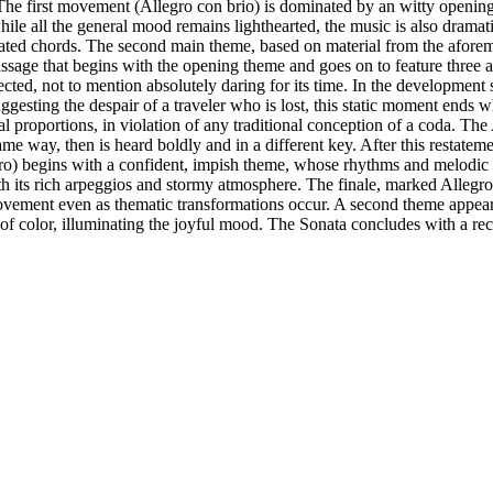
 The first movement (Allegro con brio) is dominated by an witty opening 
hile all the general mood remains lighthearted, the music is also dramat
giated chords. The second main theme, based on material from the aforeme
sage that begins with the opening theme and goes on to feature three a
pected, not to mention absolutely daring for its time. In the developme
Suggesting the despair of a traveler who is lost, this static moment end
proportions, in violation of any traditional conception of a coda. T
me way, then is heard boldly and in a different key. After this restatemen
egro) begins with a confident, impish theme, whose rhythms and melodic
t with its rich arpeggios and stormy atmosphere. The finale, marked Alle
ment even as thematic transformations occur. A second theme appears th
f color, illuminating the joyful mood. The Sonata concludes with a recap