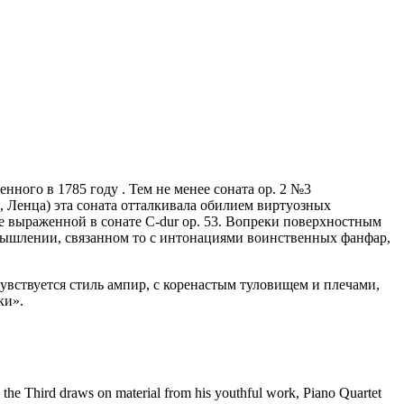
ненного в 1785 году . Тем не менее соната ор. 2 №3
 Ленца) эта соната отталкивала обилием виртуозных
ще выраженной в сонате C-dur op. 53. Вопреки поверхностным
мышлении, связанном то с интонациями воинственных фанфар,
дчувствуется стиль ампир, с коренастым туловищем и плечами,
ки».
a, the Third draws on material from his youthful work, Piano Quartet