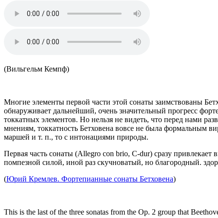
(Вильгельм Кемпф)
Многие элементы первой части этой сонаты заимствованы Бет
обнаруживает дальнейший, очень значительный прогресс форте
токкатных элементов. Но нельзя не видеть, что перед нами ра
мнениям, токкатность Бетховена вовсе не была формальным в
маршей и т. п., то с интонациями природы.
Первая часть сонаты (Allegro con brio, C-dur) сразу привлека
помпезной силой, иной раз скучноватый, но благородный. зд
(
Юрий Кремлев. Фортепианные сонаты Бетховена
)
This is the last of the three sonatas from the Op. 2 group that Beeth