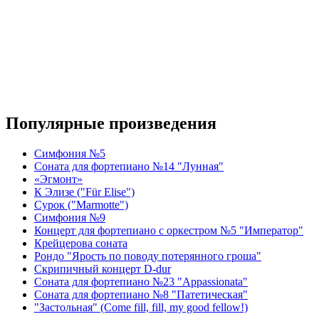
Популярные произведения
Симфония №5
Соната для фортепиано №14 "Лунная"
«Эгмонт»
К Элизе ("Für Elise")
Сурок ("Marmotte")
Симфония №9
Концерт для фортепиано с оркестром №5 "Император"
Крейцерова соната
Рондо "Ярость по поводу потерянного гроша"
Скрипичный концерт D-dur
Соната для фортепиано №23 "Appassionata"
Соната для фортепиано №8 "Патетическая"
"Застольная" (Come fill, fill, my good fellow!)