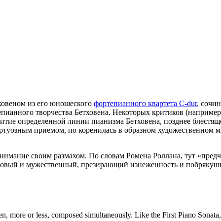
ховеном из его юношеского
фортепианного квартета C-dur
, сочи
пианного творчества Бетховена. Некоторых критиков (например,
звитие определенной линии пианизма Бетховена, позднее блестя
иртуозным приемом, по коренилась в образном художественном 
ет внимание своим размахом. По словам Ромена Роллана, тут «пре
оровый и мужественный, презирающий изнеженность и побрякуш
oven, more or less, composed simultaneously. Like the First Piano Sonat