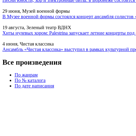
Песни юности, хор и электронные биты: в Воронеже состоитс
29 июня, Музей военной формы
В Музее военной формы состоялся концерт ансамбля солистов 
19 августа, Зеленый театр ВДНХ
Хиты нулевых хором: Palestrina запускает летние концерты по
4 июня, Чистая классика
Ансамбль «Чистая классика» выступил в рамках культурной
Все произведения
По жанрам
По № каталога
По дате написания