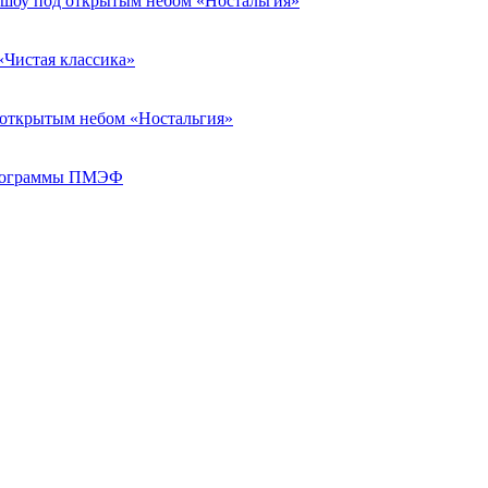
я шоу под открытым небом «Ностальгия»
«Чистая классика»
д открытым небом «Ностальгия»
 программы ПМЭФ