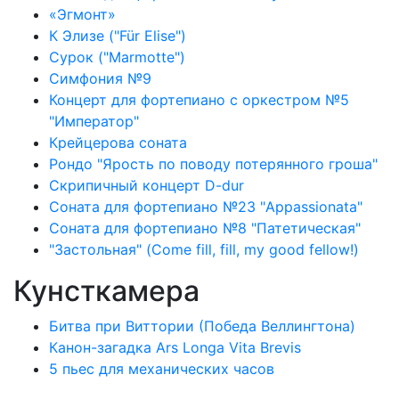
«Эгмонт»
К Элизе ("Für Elise")
Сурок ("Marmotte")
Симфония №9
Концерт для фортепиано с оркестром №5
"Император"
Крейцерова соната
Рондо "Ярость по поводу потерянного гроша"
Скрипичный концерт D-dur
Соната для фортепиано №23 "Appassionata"
Соната для фортепиано №8 "Патетическая"
"Застольная" (Come fill, fill, my good fellow!)
Кунсткамера
Битва при Виттории (Победа Веллингтона)
Канон-загадка Ars Longa Vita Brevis
5 пьес для механических часов