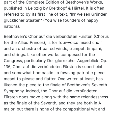
part of the Complete Edition of Beethoven's Works,
published in Leipzig by Breitkopf & Härtel. It is often
referred to by its first line of text, "Ihr weisen Gründer
glücklicher Staaten" (You wise founders of happy
nations).
Beethoven's Chor auf die verbündeten Fürsten (Chorus
for the Allied Princes), is for four-voice mixed choir
and an orchestra of paired winds, trumpet, timpani,
and strings. Like other works composed for the
Congress, particularly Der glorreicher Augenblick, Op.
136, Chor auf die verbündeten Fürsten is superficial
and somewhat bombastic--a fawning patriotic piece
meant to please and flatter. One writer, at least, has
likened the piece to the finale of Beethoven's Seventh
Symphony. Indeed, the Chor auf die verbündeten
Fürsten does move along with the same relentlessness
as the finale of the Seventh, and they are both in A
major, but there is none of the compositional wit and