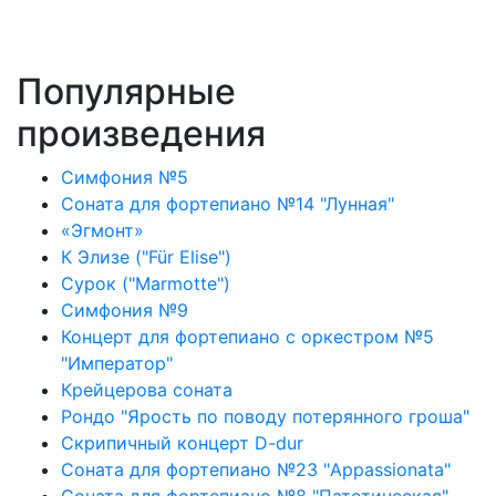
Популярные
произведения
Симфония №5
Соната для фортепиано №14 "Лунная"
«Эгмонт»
К Элизе ("Für Elise")
Сурок ("Marmotte")
Симфония №9
Концерт для фортепиано с оркестром №5
"Император"
Крейцерова соната
Рондо "Ярость по поводу потерянного гроша"
Скрипичный концерт D-dur
Соната для фортепиано №23 "Appassionata"