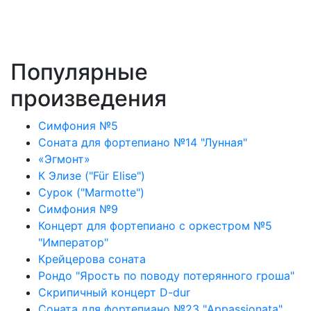
Популярные
произведения
Симфония №5
Соната для фортепиано №14 "Лунная"
«Эгмонт»
К Элизе ("Für Elise")
Сурок ("Marmotte")
Симфония №9
Концерт для фортепиано с оркестром №5
"Император"
Крейцерова соната
Рондо "Ярость по поводу потерянного гроша"
Скрипичный концерт D-dur
Соната для фортепиано №23 "Appassionata"