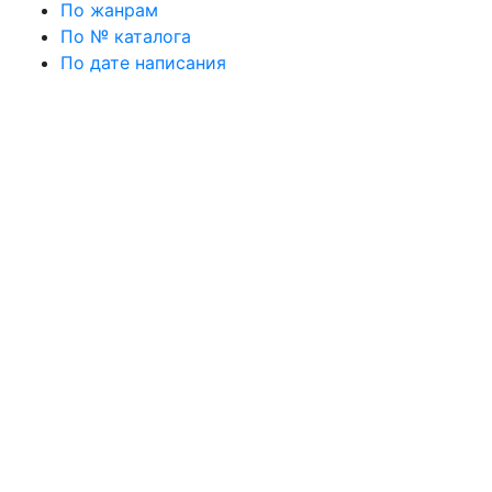
По жанрам
По № каталога
По дате написания