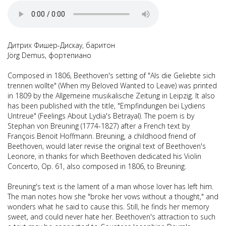
Дитрих Фишер-Дискау, баритон
Jörg Demus, фортепиано
Composed in 1806, Beethoven's setting of "Als die Geliebte sich
trennen wollte" (When my Beloved Wanted to Leave) was printed
in 1809 by the Allgemeine musikalische Zeitung in Leipzig. It also
has been published with the title, "Empfindungen bei Lydiens
Untreue" (Feelings About Lydia's Betrayal). The poem is by
Stephan von Breuning (1774-1827) after a French text by
François Benoit Hoffmann. Breuning, a childhood friend of
Beethoven, would later revise the original text of Beethoven's
Leonore, in thanks for which Beethoven dedicated his Violin
Concerto, Op. 61, also composed in 1806, to Breuning.
Breuning's text is the lament of a man whose lover has left him.
The man notes how she "broke her vows without a thought," and
wonders what he said to cause this. Still, he finds her memory
sweet, and could never hate her. Beethoven's attraction to such