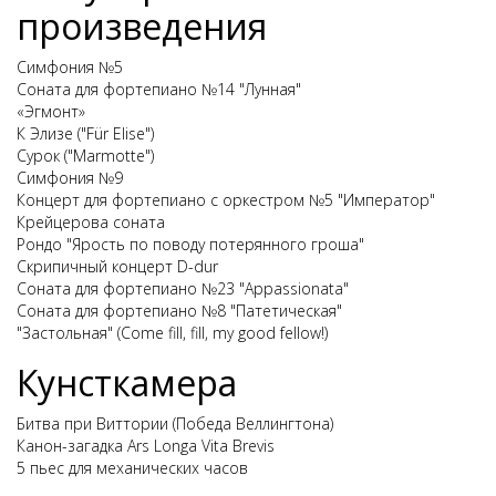
произведения
Симфония №5
Соната для фортепиано №14 "Лунная"
«Эгмонт»
К Элизе ("Für Elise")
Сурок ("Marmotte")
Симфония №9
Концерт для фортепиано с оркестром №5 "Император"
Крейцерова соната
Рондо "Ярость по поводу потерянного гроша"
Скрипичный концерт D-dur
Соната для фортепиано №23 "Appassionata"
Соната для фортепиано №8 "Патетическая"
"Застольная" (Come fill, fill, my good fellow!)
Кунсткамера
Битва при Виттории (Победа Веллингтона)
Канон-загадка Ars Longa Vita Brevis
5 пьес для механических часов