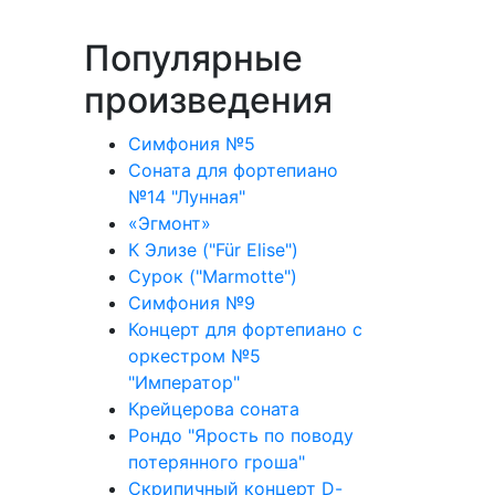
Популярные
произведения
Симфония №5
Соната для фортепиано
№14 "Лунная"
«Эгмонт»
К Элизе ("Für Elise")
Сурок ("Marmotte")
Симфония №9
Концерт для фортепиано с
оркестром №5
"Император"
Крейцерова соната
Рондо "Ярость по поводу
потерянного гроша"
Скрипичный концерт D-