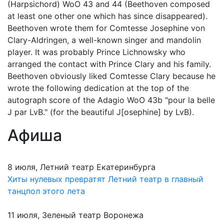
(Harpsichord) WoO 43 and 44 (Beethoven composed
at least one other one which has since disappeared).
Beethoven wrote them for Comtesse Josephine von
Clary-Aldringen, a well-known singer and mandolin
player. It was probably Prince Lichnowsky who
arranged the contact with Prince Clary and his family.
Beethoven obviously liked Comtesse Clary because he
wrote the following dedication at the top of the
autograph score of the Adagio WoO 43b "pour la belle
J par LvB." (for the beautiful J[osephine] by LvB).
Афиша
8 июля, Летний театр Екатеринбурга
Хиты нулевых превратят Летний театр в главный
танцпол этого лета
11 июля, Зеленый театр Воронежа