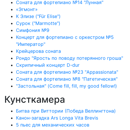
Соната для фортепиано №14 "Лунная"
«Эгмонт»
К Элизе ("Für Elise")
Сурок ("Marmotte")
Симфония №9
Концерт для фортепиано с оркестром №5
"Император"
Крейцерова соната
Рондо "Ярость по поводу потерянного гроша"
Скрипичный концерт D-dur
Соната для фортепиано №23 "Appassionata"
Соната для фортепиано №8 "Патетическая"
"Застольная" (Come fill, fill, my good fellow!)
Кунсткамера
Битва при Виттории (Победа Веллингтона)
Канон-загадка Ars Longa Vita Brevis
5 пьес для механических часов