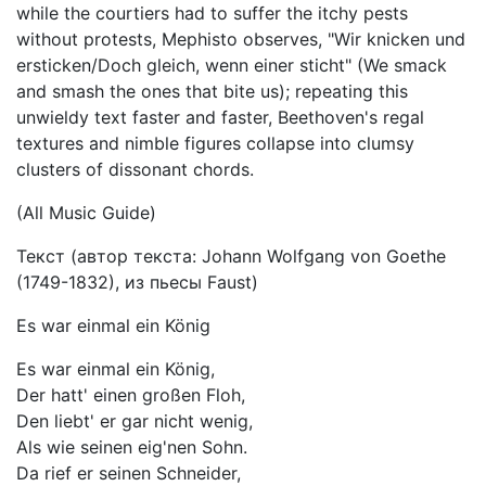
while the courtiers had to suffer the itchy pests
without protests, Mephisto observes, "Wir knicken und
ersticken/Doch gleich, wenn einer sticht" (We smack
and smash the ones that bite us); repeating this
unwieldy text faster and faster, Beethoven's regal
textures and nimble figures collapse into clumsy
clusters of dissonant chords.
(All Music Guide)
Текст (автор текста: Johann Wolfgang von Goethe
(1749-1832), из пьесы Faust)
Es war einmal ein König
Es war einmal ein König,
Der hatt' einen großen Floh,
Den liebt' er gar nicht wenig,
Als wie seinen eig'nen Sohn.
Da rief er seinen Schneider,