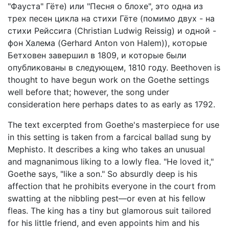
"Фауста" Гёте) или "Песня о блохе", это одна из
трех песен цикла на стихи Гёте (помимо двух - на
стихи Рейссига (Christian Ludwig Reissig) и одной -
фон Халема (Gerhard Anton von Halem)), которые
Бетховен завершил в 1809, и которые были
опубликованы в следующем, 1810 году. Beethoven is
thought to have begun work on the Goethe settings
well before that; however, the song under
consideration here perhaps dates to as early as 1792.
The text excerpted from Goethe's masterpiece for use
in this setting is taken from a farcical ballad sung by
Mephisto. It describes a king who takes an unusual
and magnanimous liking to a lowly flea. "He loved it,"
Goethe says, "like a son." So absurdly deep is his
affection that he prohibits everyone in the court from
swatting at the nibbling pest—or even at his fellow
fleas. The king has a tiny but glamorous suit tailored
for his little friend, and even appoints him and his