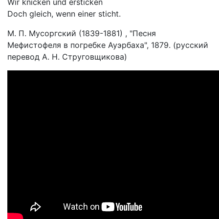
Wir knicken und ersticken
Doch gleich, wenn einer sticht.
М. П. Мусоргский (1839-1881) , "Песня
Мефистофеля в погребке Ауэрбаха", 1879. (русский
перевод А. Н. Струговщикова)