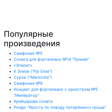
Популярные
произведения
Симфония №5
Соната для фортепиано №14 "Лунная"
«Эгмонт»
К Элизе ("Für Elise")
Сурок ("Marmotte")
Симфония №9
Концерт для фортепиано с оркестром №5
"Император"
Крейцерова соната
Рондо "Ярость по поводу потерянного гроша"