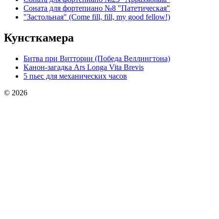
Соната для фортепиано №8 "Патетическая"
"Застольная" (Come fill, fill, my good fellow!)
Кунсткамера
Битва при Виттории (Победа Веллингтона)
Канон-загадка Ars Longa Vita Brevis
5 пьес для механических часов
© 2026