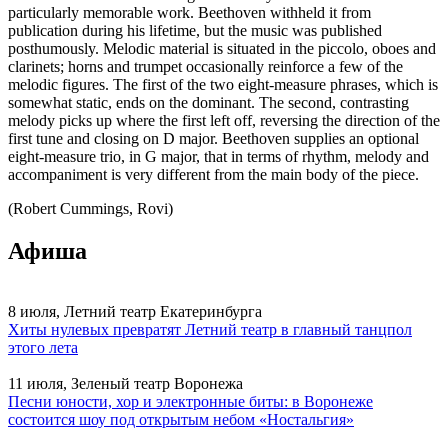
particularly memorable work. Beethoven withheld it from
publication during his lifetime, but the music was published
posthumously. Melodic material is situated in the piccolo, oboes and
clarinets; horns and trumpet occasionally reinforce a few of the
melodic figures. The first of the two eight-measure phrases, which is
somewhat static, ends on the dominant. The second, contrasting
melody picks up where the first left off, reversing the direction of the
first tune and closing on D major. Beethoven supplies an optional
eight-measure trio, in G major, that in terms of rhythm, melody and
accompaniment is very different from the main body of the piece.
(Robert Cummings, Rovi)
Афиша
8 июля, Летний театр Екатеринбурга
Хиты нулевых превратят Летний театр в главный танцпол
этого лета
11 июля, Зеленый театр Воронежа
Песни юности, хор и электронные биты: в Воронеже
состоится шоу под открытым небом «Ностальгия»