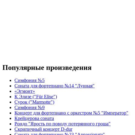
Популярные произведения
Симфония №5
Соната для фортепиано №14 "Лунная"
«Эгмонт»
К Элизе ("Für Elise")
Сурок ("Marmotte")
Симфония №9
Концерт для фортепиано с оркестром №5 "Император"
Крейцерова соната
Рондо "Ярость по поводу потерянного гроша"
Скрипичный концерт D-dur
Соната для фортепиано №23 "Appassionata"