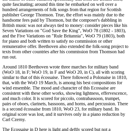
quite fascinating; around this time he embarked on well over a
hundred arrangements of folk songs from that region for Scottish
publisher George Thomson. True, the effort was mainly due to the
handsome fees paid by Thomson, but the composer's dabbling in
British music was not always tied to money: consider pieces like his
Seven Variations on "God Save the King", WoO 78 (1802 - 1803),
and the Five Variations on "Rule Britannia", WoO 79 (1803), both
for piano and both written to satisfy no commission or other
remunerative offer. Beethoven also extended the folk-song project to
texts from other countries after his commission from Thomson had
run out.
Around 1810 Beethoven wrote three marches for military band
(WoO 18, in F; WoO 19, in F and WoO 20, in C), all with scoring
similar to that of this écossaise. There followed a Polonaise in 1810,
that, with the WoO 19 March, is among his best compositions for
wind ensemble. The mood and character of this Ecossaise are
consistent with these other works, showing lightness, effervescence,
and much color. It is scored for piccolo, contrabassoon, trumpet,
pairs of oboes, clarinets, bassoons, and horns, and percussion. There
is a second écossaise from 1810, WoO 23, for military band. Its
original score was lost, and it survives only in a piano reduction by
Carl Czerny.
The Ecossaise in D here is light and deftly scored but not a