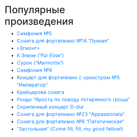
Популярные
произведения
Симфония №5
Соната для фортепиано №14 "Лунная"
«Эгмонт»
К Элизе ("Für Elise")
Сурок ("Marmotte")
Симфония №9
Концерт для фортепиано с оркестром №5
"Император"
Крейцерова соната
Рондо "Ярость по поводу потерянного гроша"
Скрипичный концерт D-dur
Соната для фортепиано №23 "Appassionata"
Соната для фортепиано №8 "Патетическая"
"Застольная" (Come fill, fill, my good fellow!)