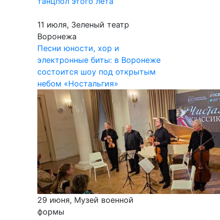
танцпол этого лета
11 июля, Зеленый театр
Воронежа
Песни юности, хор и
электронные биты: в Воронеже
состоится шоу под открытым
небом «Ностальгия»
29 июня, Музей военной
формы