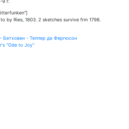
9 г.
ötterfunken"]
. to by Ries, 1803. 2 sketches survive frm 1798.
– Бетховен - Теппер де Фергюсон
r's "Ode to Joy"