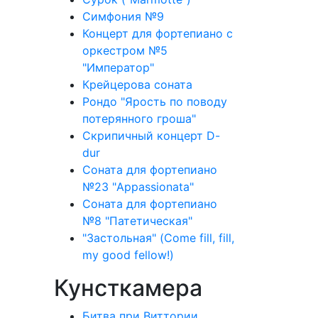
Симфония №9
Концерт для фортепиано с
оркестром №5
"Император"
Крейцерова соната
Рондо "Ярость по поводу
потерянного гроша"
Скрипичный концерт D-
dur
Соната для фортепиано
№23 "Appassionata"
Соната для фортепиано
№8 "Патетическая"
"Застольная" (Come fill, fill,
my good fellow!)
Кунсткамера
Битва при Виттории