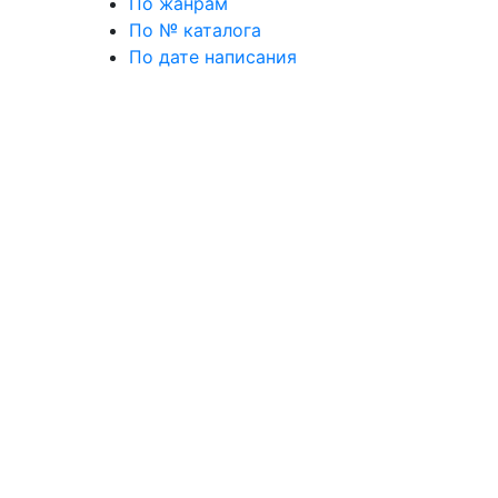
По жанрам
По № каталога
По дате написания