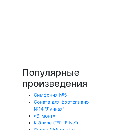
Популярные
произведения
Симфония №5
Соната для фортепиано
№14 "Лунная"
«Эгмонт»
К Элизе ("Für Elise")
Сурок ("Marmotte")