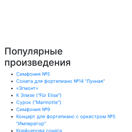
Популярные
произведения
Симфония №5
Соната для фортепиано №14 "Лунная"
«Эгмонт»
К Элизе ("Für Elise")
Сурок ("Marmotte")
Симфония №9
Концерт для фортепиано с оркестром №5
"Император"
Крейцерова соната