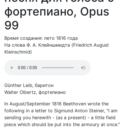
фортепиано, Opus
99
Время создания: лето 1816 года
На слова Ф. А. Клейншмидта (Friedrich August
Kleinschmid)
Günther Leib, баритон
Walter Olbertz, фортепиано
In August/September 1816 Beethoven wrote the
following in a letter to Sigmund Anton Steiner, "I am
sending you herewith - (as a present) - a little field
piece which should be put into the armoury at once."