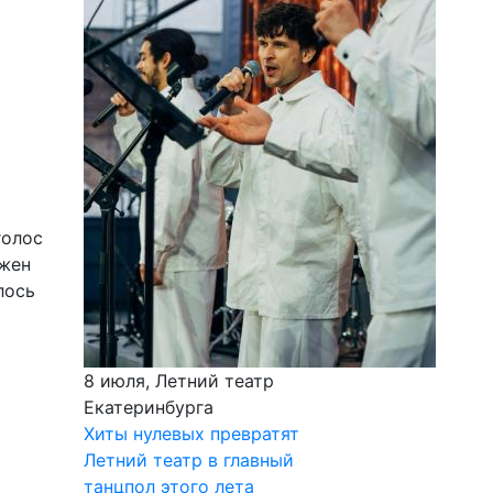
голос
лжен
лось
8 июля, Летний театр
Екатеринбурга
Хиты нулевых превратят
Летний театр в главный
танцпол этого лета