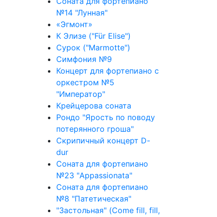
Соната для фортепиано
№14 "Лунная"
«Эгмонт»
К Элизе ("Für Elise")
Сурок ("Marmotte")
Симфония №9
Концерт для фортепиано с
оркестром №5
"Император"
Крейцерова соната
Рондо "Ярость по поводу
потерянного гроша"
Скрипичный концерт D-
dur
Соната для фортепиано
№23 "Appassionata"
Соната для фортепиано
№8 "Патетическая"
"Застольная" (Come fill, fill,