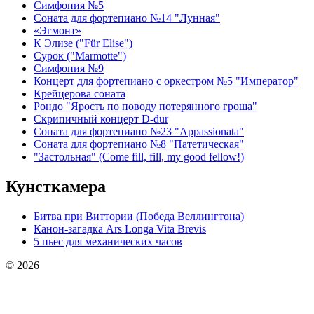
Симфония №5
Соната для фортепиано №14 "Лунная"
«Эгмонт»
К Элизе ("Für Elise")
Сурок ("Marmotte")
Симфония №9
Концерт для фортепиано с оркестром №5 "Император"
Крейцерова соната
Рондо "Ярость по поводу потерянного гроша"
Скрипичный концерт D-dur
Соната для фортепиано №23 "Appassionata"
Соната для фортепиано №8 "Патетическая"
"Застольная" (Come fill, fill, my good fellow!)
Кунсткамера
Битва при Виттории (Победа Веллингтона)
Канон-загадка Ars Longa Vita Brevis
5 пьес для механических часов
© 2026