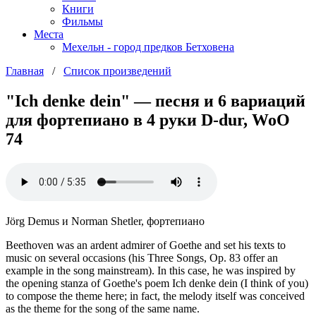
Книги
Фильмы
Места
Мехельн - город предков Бетховена
Главная
/
Список произведений
"Ich denke dein" — песня и 6 вариаций
для фортепиано в 4 руки D-dur, WoO
74
Jörg Demus и Norman Shetler, фортепиано
Beethoven was an ardent admirer of Goethe and set his texts to
music on several occasions (his Three Songs, Op. 83 offer an
example in the song mainstream). In this case, he was inspired by
the opening stanza of Goethe's poem Ich denke dein (I think of you)
to compose the theme here; in fact, the melody itself was conceived
as the theme for the song of the same name.