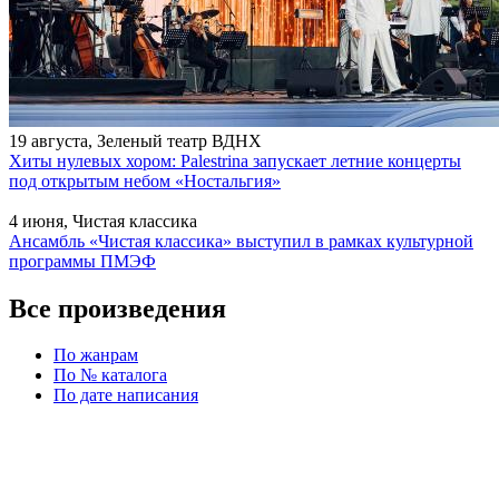
19 августа, Зеленый театр ВДНХ
Хиты нулевых хором: Palestrina запускает летние концерты
под открытым небом «Ностальгия»
4 июня, Чистая классика
Ансамбль «Чистая классика» выступил в рамках культурной
программы ПМЭФ
Все произведения
По жанрам
По № каталога
По дате написания