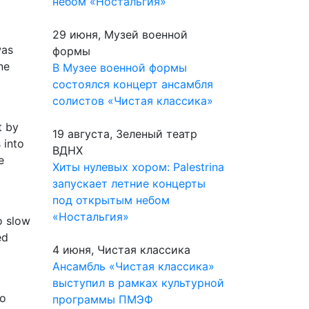
небом «Ностальгия»
29 июня, Музей военной
was
формы
ne
В Музее военной формы
состоялся концерт ансамбля
солистов «Чистая классика»
t by
19 августа, Зеленый театр
 into
ВДНХ
e
Хиты нулевых хором: Palestrina
запускает летние концерты
под открытым небом
«Ностальгия»
o slow
ed
4 июня, Чистая классика
Ансамбль «Чистая классика»
выступил в рамках культурной
to
программы ПМЭФ