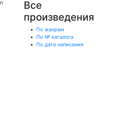
Все
on
произведения
По жанрам
По № каталога
По дате написания