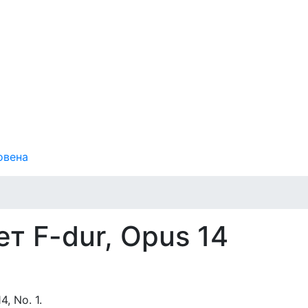
овена
т F-dur, Opus 14
, No. 1.