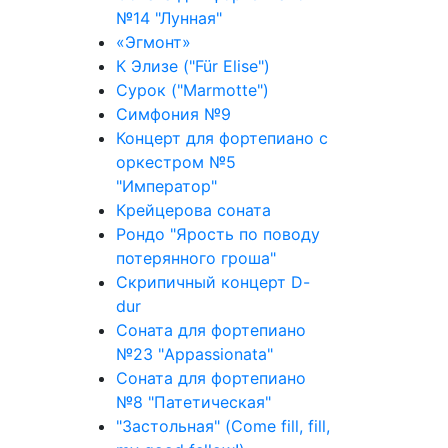
№14 "Лунная"
«Эгмонт»
К Элизе ("Für Elise")
Сурок ("Marmotte")
Симфония №9
Концерт для фортепиано с
оркестром №5
"Император"
Крейцерова соната
Рондо "Ярость по поводу
потерянного гроша"
Скрипичный концерт D-
dur
Соната для фортепиано
№23 "Appassionata"
Соната для фортепиано
№8 "Патетическая"
"Застольная" (Come fill, fill,