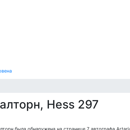
овена
валторн, Hess 297
алторн была обнаружена на странице 7 автографа Artari