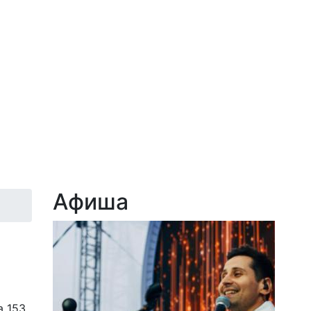
Афиша
a 153