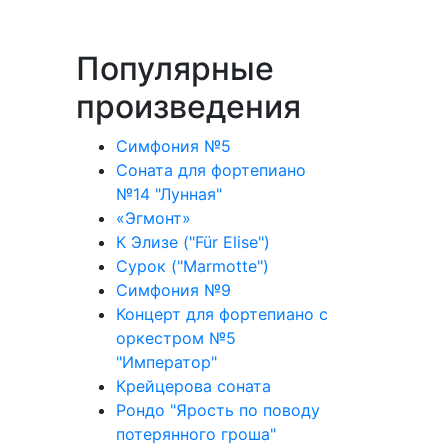
Популярные
произведения
Симфония №5
Соната для фортепиано
№14 "Лунная"
«Эгмонт»
К Элизе ("Für Elise")
Сурок ("Marmotte")
Симфония №9
Концерт для фортепиано с
оркестром №5
"Император"
Крейцерова соната
Рондо "Ярость по поводу
потерянного гроша"