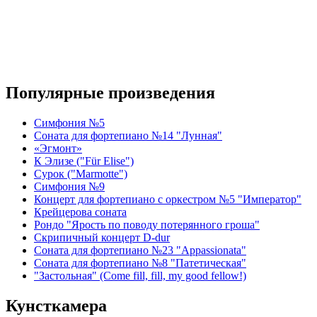
Популярные произведения
Симфония №5
Соната для фортепиано №14 "Лунная"
«Эгмонт»
К Элизе ("Für Elise")
Сурок ("Marmotte")
Симфония №9
Концерт для фортепиано с оркестром №5 "Император"
Крейцерова соната
Рондо "Ярость по поводу потерянного гроша"
Скрипичный концерт D-dur
Соната для фортепиано №23 "Appassionata"
Соната для фортепиано №8 "Патетическая"
"Застольная" (Come fill, fill, my good fellow!)
Кунсткамера