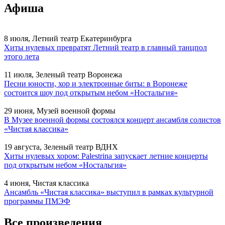
Афиша
8 июля, Летний театр Екатеринбурга
Хиты нулевых превратят Летний театр в главный танцпол
этого лета
11 июля, Зеленый театр Воронежа
Песни юности, хор и электронные биты: в Воронеже
состоится шоу под открытым небом «Ностальгия»
29 июня, Музей военной формы
В Музее военной формы состоялся концерт ансамбля солистов
«Чистая классика»
19 августа, Зеленый театр ВДНХ
Хиты нулевых хором: Palestrina запускает летние концерты
под открытым небом «Ностальгия»
4 июня, Чистая классика
Ансамбль «Чистая классика» выступил в рамках культурной
программы ПМЭФ
Все произведения