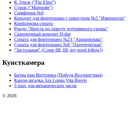
К Элизе ("Für Elise")
Сурок ("Marmotte")
Симфония №9
Концерт для фортепиано с оркестром №5 "Император"
Крейцерова соната
Рондо "Ярость по поводу потерянного гроша"
Скрипичный концерт D-dur
Соната для фортепиано №23 "Appassionata"
Соната для фортепиано №8 "Патетическая"
"Застольная" (Come fill, fill, my good fellow!)
Кунсткамера
Битва при Виттории (Победа Веллингтона)
Канон-загадка Ars Longa Vita Brevis
5 пьес для механических часов
© 2026