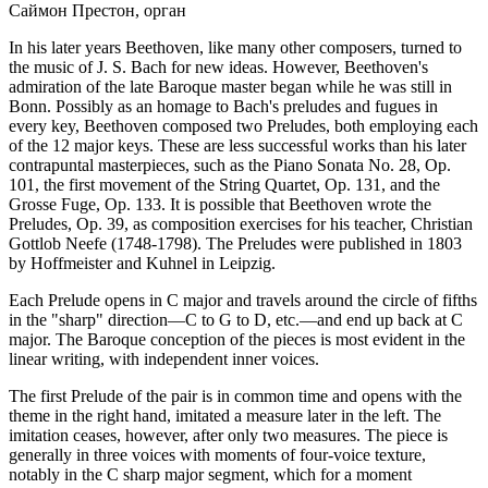
Саймон Престон, орган
In his later years Beethoven, like many other composers, turned to
the music of J. S. Bach for new ideas. However, Beethoven's
admiration of the late Baroque master began while he was still in
Bonn. Possibly as an homage to Bach's preludes and fugues in
every key, Beethoven composed two Preludes, both employing each
of the 12 major keys. These are less successful works than his later
contrapuntal masterpieces, such as the Piano Sonata No. 28, Op.
101, the first movement of the String Quartet, Op. 131, and the
Grosse Fuge, Op. 133. It is possible that Beethoven wrote the
Preludes, Op. 39, as composition exercises for his teacher, Christian
Gottlob Neefe (1748-1798). The Preludes were published in 1803
by Hoffmeister and Kuhnel in Leipzig.
Each Prelude opens in C major and travels around the circle of fifths
in the "sharp" direction—C to G to D, etc.—and end up back at C
major. The Baroque conception of the pieces is most evident in the
linear writing, with independent inner voices.
The first Prelude of the pair is in common time and opens with the
theme in the right hand, imitated a measure later in the left. The
imitation ceases, however, after only two measures. The piece is
generally in three voices with moments of four-voice texture,
notably in the C sharp major segment, which for a moment