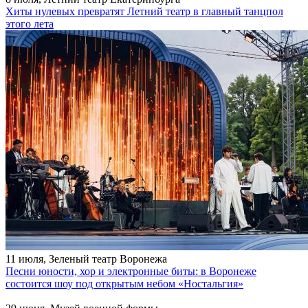
Хиты нулевых превратят Летний театр в главный танцпол
этого лета
11 июля, Зеленый театр Воронежа
Песни юности, хор и электронные биты: в Воронеже
состоится шоу под открытым небом «Ностальгия»