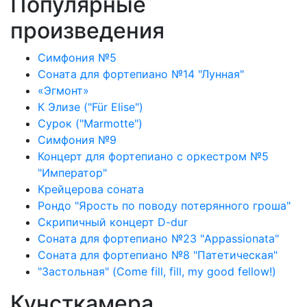
Популярные
произведения
Симфония №5
Соната для фортепиано №14 "Лунная"
«Эгмонт»
К Элизе ("Für Elise")
Сурок ("Marmotte")
Симфония №9
Концерт для фортепиано с оркестром №5
"Император"
Крейцерова соната
Рондо "Ярость по поводу потерянного гроша"
Скрипичный концерт D-dur
Соната для фортепиано №23 "Appassionata"
Соната для фортепиано №8 "Патетическая"
"Застольная" (Come fill, fill, my good fellow!)
Кунсткамера