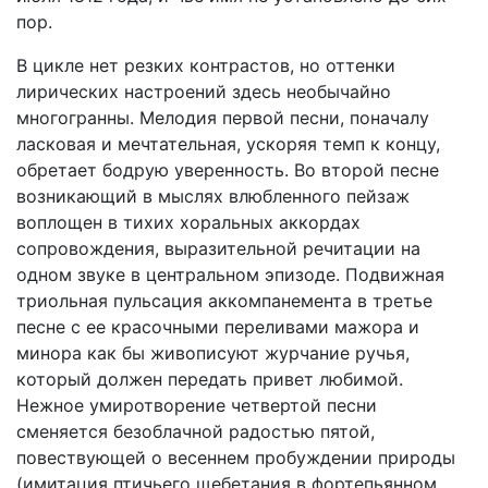
пор.
В цикле нет резких контрастов, но оттенки
лирических настроений здесь необычайно
многогранны. Мелодия первой песни, поначалу
ласковая и мечтательная, ускоряя темп к концу,
обретает бодрую уверенность. Во второй песне
возникающий в мыслях влюбленного пейзаж
воплощен в тихих хоральных аккордах
сопровождения, выразительной речитации на
одном звуке в центральном эпизоде. Подвижная
триольная пульсация аккомпанемента в третье
песне с ее красочными переливами мажора и
минора как бы живописуют журчание ручья,
который должен передать привет любимой.
Нежное умиротворение четвертой песни
сменяется безоблачной радостью пятой,
повествующей о весеннем пробуждении природы
(имитация птичьего щебетания в фортепьянном