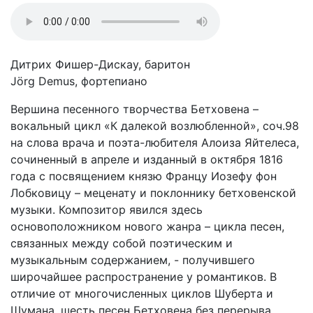
Дитрих Фишер-Дискау, баритон
Jörg Demus, фортепиано
Вершина песенного творчества Бетховена –
вокальный цикл «К далекой возлюбленной», соч.98
на слова врача и поэта-любителя Алоиза Яйтелеса,
сочиненный в апреле и изданный в октября 1816
года с посвящением князю Францу Иозефу фон
Лобковицу – меценату и поклоннику бетховенской
музыки. Композитор явился здесь
основоположником нового жанра – цикла песен,
связанных между собой поэтическим и
музыкальным содержанием, - получившего
широчайшее распространение у романтиков. В
отличие от многочисленных циклов Шуберта и
Шумана, шесть песен Бетховена без перерыва