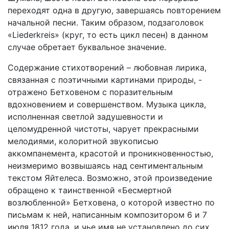
переходят одна в другую, завершаясь повторением
начальной песни. Таким образом, подзаголовок
«Liederkreis» (круг, то есть цикл песен) в данном
случае обретает буквальное значение.
Содержание стихотворений – любовная лирика,
связанная с поэтичными картинами природы, -
отражено Бетховеном с поразительным
вдохновением и совершенством. Музыка цикла,
исполненная светлой задушевности и
целомудренной чистоты, чарует прекрасными
мелодиями, колоритной звукописью
аккомпанемента, красотой и проникновенностью,
неизмеримо возвышаясь над сентиментальным
текстом Яйтелеса. Возможно, этой произведение
обращено к таинственной «Бесмертной
возлюбленной» Бетховена, о которой известно по
письмам к ней, написанным композитором 6 и 7
июля 1812 года, и чье имя не установлено до сих