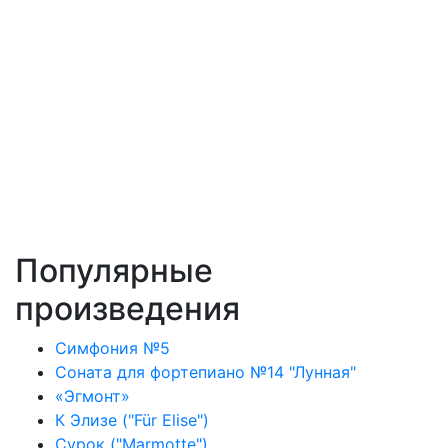
Популярные
произведения
Симфония №5
Соната для фортепиано №14 "Лунная"
«Эгмонт»
К Элизе ("Für Elise")
Сурок ("Marmotte")