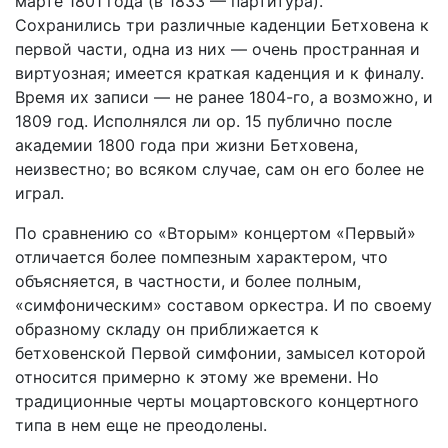
марте 1801 года (в 1833 — партитура).
Сохранились три различные каденции Бетховена к
первой части, одна из них — очень пространная и
виртуозная; имеется краткая каденция и к финалу.
Время их записи — не ранее 1804-го, а возможно, и
1809 год. Исполнялся ли ор. 15 публично после
академии 1800 года при жизни Бетховена,
неизвестно; во всяком случае, сам он его более не
играл.
По сравнению со «Вторым» концертом «Первый»
отличается более помпезным характером, что
объясняется, в частности, и более полным,
«симфоническим» составом оркестра. И по своему
образному складу он приближается к
бетховенской Первой симфонии, замысел которой
относится примерно к этому же времени. Но
традиционные черты моцартовского концертного
типа в нем еще не преодолены.