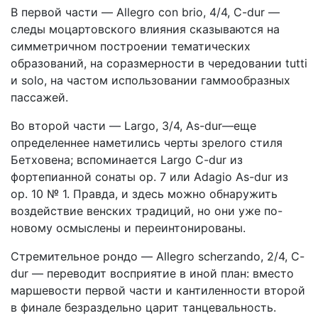
В первой части — Allegro con brio, 4/4, C-dur —
следы моцартовского влияния сказываются на
симметричном построении тематических
образований, на соразмерности в чередовании tutti
и solo, на частом использовании гаммообразных
пассажей.
Во второй части — Largo, 3/4, As-dur—еще
определеннее наметились черты зрелого стиля
Бетховена; вспоминается Largo C-dur из
фортепианной сонаты ор. 7 или Adagio As-dur из
ор. 10 № 1. Правда, и здесь можно обнаружить
воздействие венских традиций, но они уже по-
новому осмыслены и переинтонированы.
Стремительное рондо — Allegro scherzando, 2/4, C-
dur — переводит восприятие в иной план: вместо
маршевости первой части и кантиленности второй
в финале безраздельно царит танцевальность.