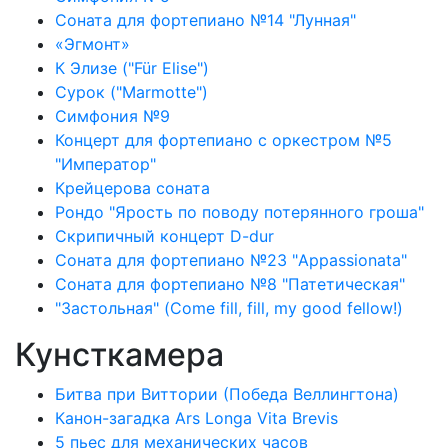
Соната для фортепиано №14 "Лунная"
«Эгмонт»
К Элизе ("Für Elise")
Сурок ("Marmotte")
Симфония №9
Концерт для фортепиано с оркестром №5
"Император"
Крейцерова соната
Рондо "Ярость по поводу потерянного гроша"
Скрипичный концерт D-dur
Соната для фортепиано №23 "Appassionata"
Соната для фортепиано №8 "Патетическая"
"Застольная" (Come fill, fill, my good fellow!)
Кунсткамера
Битва при Виттории (Победа Веллингтона)
Канон-загадка Ars Longa Vita Brevis
5 пьес для механических часов