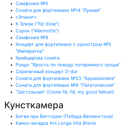
Симфония №5
Соната для фортепиано №14 "Лунная"
«Эгмонт»
К Элизе ("Für Elise")
Сурок ("Marmotte")
Симфония №9
Концерт для фортепиано с оркестром №5
"Император"
Крейцерова соната
Рондо "Ярость по поводу потерянного гроша"
Скрипичный концерт D-dur
Соната для фортепиано №23 "Appassionata"
Соната для фортепиано №8 "Патетическая"
"Застольная" (Come fill, fill, my good fellow!)
Кунсткамера
Битва при Виттории (Победа Веллингтона)
Канон-загадка Ars Longa Vita Brevis