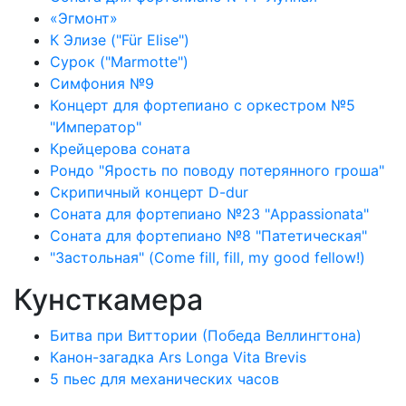
«Эгмонт»
К Элизе ("Für Elise")
Сурок ("Marmotte")
Симфония №9
Концерт для фортепиано с оркестром №5
"Император"
Крейцерова соната
Рондо "Ярость по поводу потерянного гроша"
Скрипичный концерт D-dur
Соната для фортепиано №23 "Appassionata"
Соната для фортепиано №8 "Патетическая"
"Застольная" (Come fill, fill, my good fellow!)
Кунсткамера
Битва при Виттории (Победа Веллингтона)
Канон-загадка Ars Longa Vita Brevis
5 пьес для механических часов