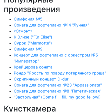
произведения
Симфония №5
Соната для фортепиано №14 "Лунная"
«Эгмонт»
К Элизе ("Für Elise")
Сурок ("Marmotte")
Симфония №9
Концерт для фортепиано с оркестром №5
"Император"
Крейцерова соната
Рондо "Ярость по поводу потерянного гроша"
Скрипичный концерт D-dur
Соната для фортепиано №23 "Appassionata"
Соната для фортепиано №8 "Патетическая"
"Застольная" (Come fill, fill, my good fellow!)
Кунсткамера