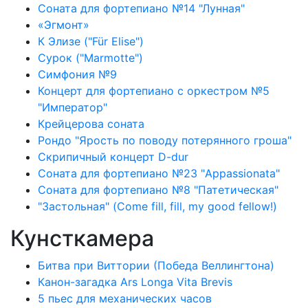
Соната для фортепиано №14 "Лунная"
«Эгмонт»
К Элизе ("Für Elise")
Сурок ("Marmotte")
Симфония №9
Концерт для фортепиано с оркестром №5
"Император"
Крейцерова соната
Рондо "Ярость по поводу потерянного гроша"
Скрипичный концерт D-dur
Соната для фортепиано №23 "Appassionata"
Соната для фортепиано №8 "Патетическая"
"Застольная" (Come fill, fill, my good fellow!)
Кунсткамера
Битва при Виттории (Победа Веллингтона)
Канон-загадка Ars Longa Vita Brevis
5 пьес для механических часов