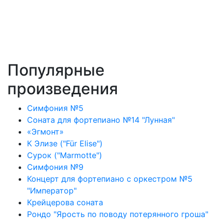
Популярные
произведения
Симфония №5
Соната для фортепиано №14 "Лунная"
«Эгмонт»
К Элизе ("Für Elise")
Сурок ("Marmotte")
Симфония №9
Концерт для фортепиано с оркестром №5
"Император"
Крейцерова соната
Рондо "Ярость по поводу потерянного гроша"