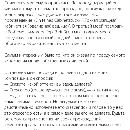
Сочинения мои ему понравились. По поводу вариаций он
удивился тому, что тема так коротка, но, прослушавши их до
конца, выразил свое удовольствие и назвал это
произведение «Ein feines Cabinetstück» [«Тонкая (изящная)
кабинетная (ювелирная) вещица»]. В третьей моей прелюдии
в Ре-бемоль-мажоре (ор. 3 № 3) он мне в одном месте
предложил ввести новый средний голос, что очень
обогатило выразительность этого места.
Самым интересным было то, что он сказал по поводу самого
исполнения мною собственных сочинений.
Остановив меня посреди исполнения одной из моих
композиций, он спросил:
— Скажите, какой оттенок вы здесь делаете?
— Crescendo (крещендо—усиление звука), — ответил я ему.
— Ну да, — сказал он, — в нотах в этом месте поставлено
вами самими crescendo. Но вы думаете, что вы
действительно исполняете это crescendo? В голове-то у вас
это crescendo есть, а в самом деле вы его не делаете. Будьте
осторожны при исполнении своих произведений.
Композиторы часто бывают плохими исполнителями своих